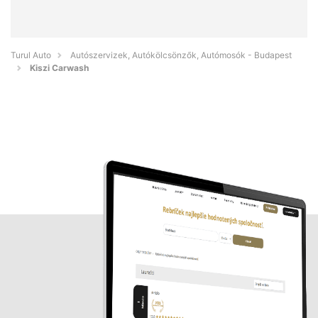
Turul Auto
Autószervizek, Autókölcsönzők, Autómosók - Budapest
Kiszi Carwash