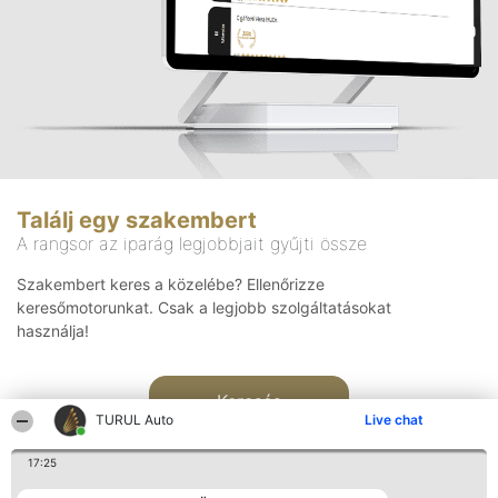
Találj egy szakembert
A rangsor az iparág legjobbjait gyűjti össze
Szakembert keres a közelébe? Ellenőrizze
keresőmotorunkat. Csak a legjobb szolgáltatásokat
használja!
Keresés
TURUL Auto
Live chat
17:25