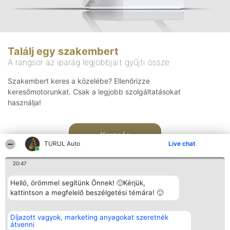
Találj egy szakembert
A rangsor az iparág legjobbjait gyűjti össze
Szakembert keres a közelébe? Ellenőrizze
keresőmotorunkat. Csak a legjobb szolgáltatásokat
használja!
Keresés
TURUL Auto
Live chat
20:47
Helló, örömmel segítünk Önnek! 🙂Kérjük,
kattintson a megfelelő beszélgetési témára! 🙂
Rangsorszervező
Népszavazás
Elérhetőség
Díjazott vagyok, marketing anyagokat szeretnék
SC Beautiful Company S.R.L.
Nyertesek
Elérhetőség
átvenni
Bulevardul Aleea Timișul De
Az összes