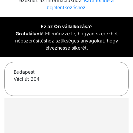
ezekhez az információkhoz.
Kattints ide a
bejelentkezéshez.
Ez az Ön vállalkozása
?
Gratulálunk!
Ellenőrizze le, hogyan szerezhet
népszerűsítéshez szükséges anyagokat, hogy
élvezhesse sikerét.
Budapest
Váci út 204