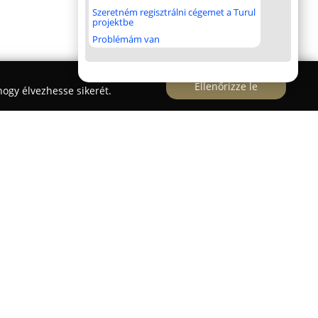
Szeretném regisztrálni cégemet a Turul
projektbe
Problémám van
Ellenőrizze le
ogy élvezhesse sikerét.
latt működik a
Szélvédő Szervíz Pápa
, amely a
ok széles spektrumával várja ügyfeleit. A
 alkalmaz, valamint jelentős tapasztalattal
sában, legyen szó kavicsfelverődés vagy repedések
ös gondot fordít arra, hogy magas minőségű
ást használjon fel a munkák során. A