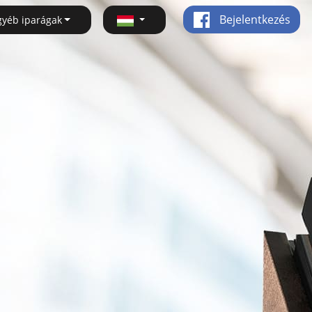
Bejelentkezés
gyéb iparágak