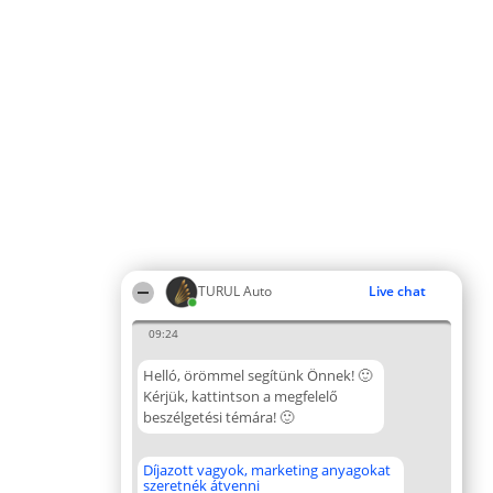
TURUL Auto
Live chat
09:24
Helló, örömmel segítünk Önnek! 🙂
Kérjük, kattintson a megfelelő
beszélgetési témára! 🙂
Díjazott vagyok, marketing anyagokat
szeretnék átvenni