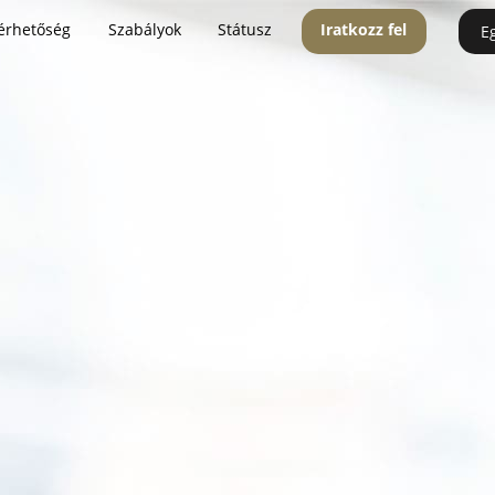
érhetőség
Szabályok
Státusz
Iratkozz fel
E