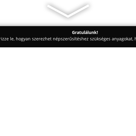
Gratulálunk!
rizze le, hogyan szerezhet népszerűsítéshez szükséges anyagokat, h
mosók - Pápa
Szélvédő Szervíz Pápa
Egy cég:
Pápán, a Celli út 67-es szám a
gépjárműüvegezési szolgáltatás
vállalkozás fejlett technológiát
rendelkezik a szélvédők javítá
Mutass többet >>
helyreállításáról. A cég külön
anyagokat és megfelelő szaktud