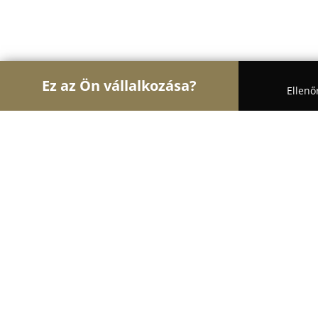
Ez az Ön vállalkozása?
Ellenő
Turul Auto
Autószervizek, Autókölcsönzők, Autó
Szélvédő Szervíz Pápa
10
(111)