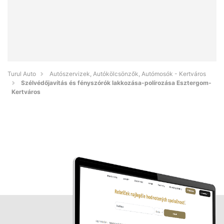
Turul Auto
Autószervizek, Autókölcsönzők, Autómosók - Kertváros
Szélvédőjavítás és fényszórók lakkozása-polírozása Esztergom-
Kertváros