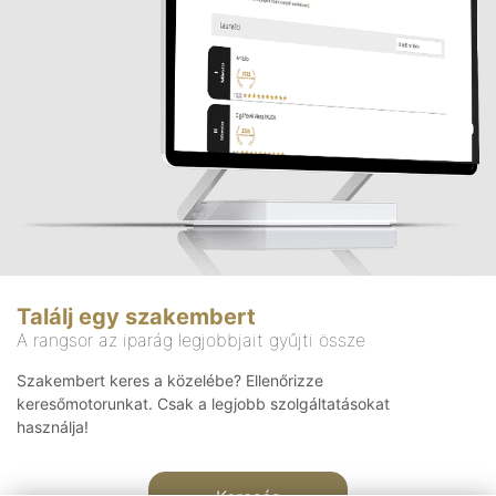
Találj egy szakembert
A rangsor az iparág legjobbjait gyűjti össze
Szakembert keres a közelébe? Ellenőrizze
keresőmotorunkat. Csak a legjobb szolgáltatásokat
használja!