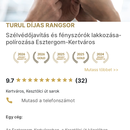
TURUL DÍJAS RANGSOR
Szélvédőjavítás és fényszórók lakkozása-
polírozása Esztergom-Kertváros
Mutass többet >>
9.7
(32)
Kertváros, Kesztölci út sarok
Mutasd a telefonszámot
Egy cég:
Az Esztergom-Kertvárosban, a Kesztölci út közelében