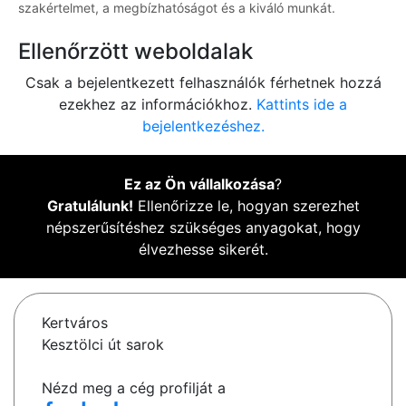
szakértelmet, a megbízhatóságot és a kiváló munkát.
Ellenőrzött weboldalak
Csak a bejelentkezett felhasználók férhetnek hozzá
ezekhez az információkhoz.
Kattints ide a
bejelentkezéshez.
Ez az Ön vállalkozása
?
Gratulálunk!
Ellenőrizze le, hogyan szerezhet
népszerűsítéshez szükséges anyagokat, hogy
élvezhesse sikerét.
Kertváros
Kesztölci út sarok
Nézd meg a cég profilját a