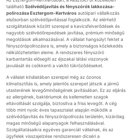
található
Szélvédőjavítás és fényszórók lakkozása-
polírozása Esztergom-Kertváros
autóipari vállalkozás
elsősorban szélvédőjavítással foglalkozik. Az elérhető
szolgáltatások között szerepel a kavicsfelverődések és
nagyobb szélvédőrepedések javítása, prémium minőségű
megoldások alkalmazásával. A vállalat hangsúlyt fektet a
fényszórópolírozásra is, amely a biztonságos közlekedés
nélkülözhetetlen eleme. A rendszeres fényszóró
karbantartás elősegíti az éjszakai látási viszonyok
javulását és csökkenti a vakító tükröződéseket.
A vállalat kínálatában szerepel még az ózonos
klímatisztítás is, amely jelentős szerepet játszik a jármű
utasterének levegőminőségének javításában. Ez az eljárás
az allergének, baktériumok és kellemetlen szagok
eltávolítását szolgálja, biztosítva a friss levegőt. A cég
több mint nyolc éves tapasztalat alapján működik a
szélvédőjavítás és fényszórópolírozás területén, kizárólag
magas minőségű alapanyagok felhasználásával.
Szolgáltatásaikra egyéves garanciát vállalnak, és az
ügyfelek visszajelzése rendszeresen dicséri a