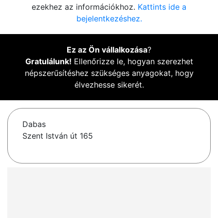
ezekhez az információkhoz.
Kattints ide a
bejelentkezéshez.
Ez az Ön vállalkozása
?
Gratulálunk!
Ellenőrizze le, hogyan szerezhet
népszerűsítéshez szükséges anyagokat, hogy
élvezhesse sikerét.
Dabas
Szent István út 165