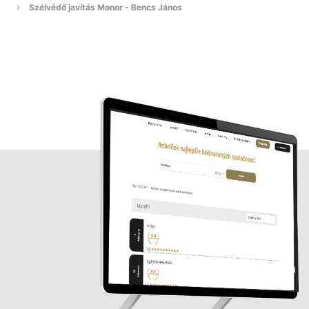
Szélvédő javítás Monor - Bencs János