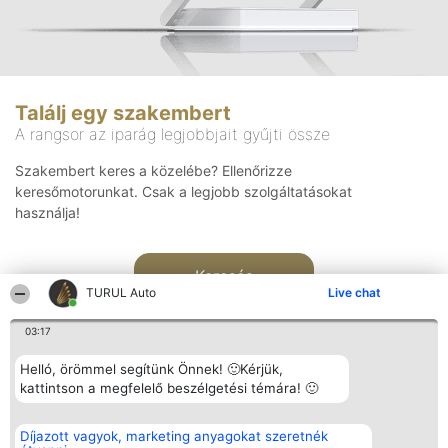
Találj egy szakembert
A rangsor az iparág legjobbjait gyűjti össze
Szakembert keres a közelébe? Ellenőrizze
keresőmotorunkat. Csak a legjobb szolgáltatásokat
használja!
Keresés
TURUL Auto
Live chat
03:17
Helló, örömmel segítünk Önnek! 🙂Kérjük,
kattintson a megfelelő beszélgetési témára! 🙂
Rangsorszervező
Népszavazás
Elérhetőség
Díjazott vagyok, marketing anyagokat szeretnék
SC Beautiful Company S.R.L.
Nyertesek
Elérhetőség