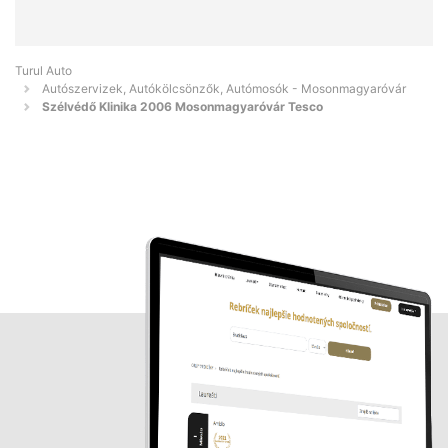
Turul Auto
Autószervizek, Autókölcsönzők, Autómosók - Mosonmagyaróvár
Szélvédő Klinika 2006 Mosonmagyaróvár Tesco