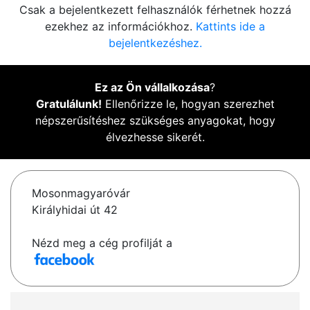
Csak a bejelentkezett felhasználók férhetnek hozzá
ezekhez az információkhoz.
Kattints ide a
bejelentkezéshez.
Ez az Ön vállalkozása
?
Gratulálunk!
Ellenőrizze le, hogyan szerezhet
népszerűsítéshez szükséges anyagokat, hogy
élvezhesse sikerét.
Mosonmagyaróvár
Királyhidai út 42
Nézd meg a cég profilját a