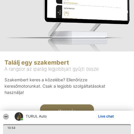
Találj egy szakembert
A rangsor az iparág legjobbjait gyűjti össze
Szakembert keres a közelébe? Ellenőrizze
keresőmotorunkat. Csak a legjobb szolgáltatásokat
használja!
Keresés
TURUL Auto
Live chat
10:54