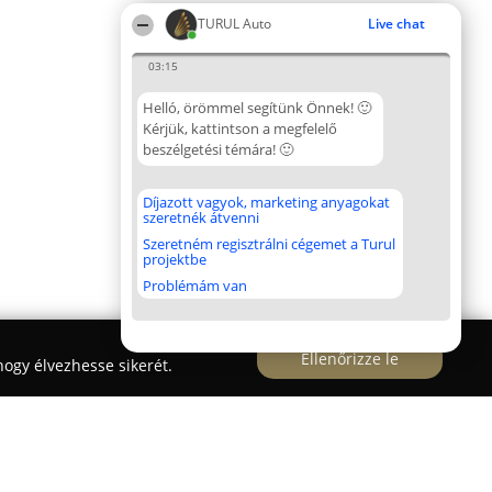
TURUL Auto
Live chat
03:15
Helló, örömmel segítünk Önnek! 🙂
Kérjük, kattintson a megfelelő
beszélgetési témára! 🙂
Díjazott vagyok, marketing anyagokat
szeretnék átvenni
Szeretném regisztrálni cégemet a Turul
projektbe
Problémám van
Ellenőrizze le
ogy élvezhesse sikerét.