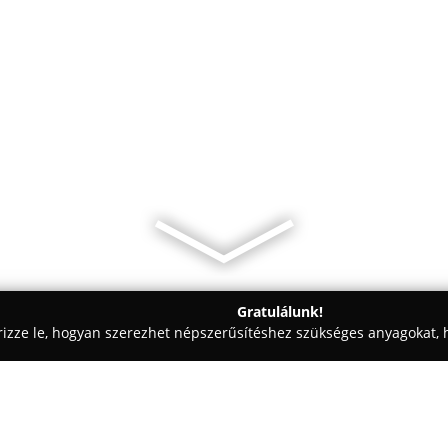
Gratulálunk!
rizze le, hogyan szerezhet népszerűsítéshez szükséges anyagokat, h
mosók - Kóka
Special Cargo Kft.