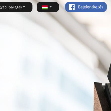
Bejelentkezés
gyéb iparágak