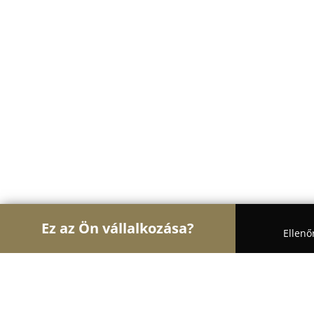
Ez az Ön vállalkozása?
Ellenő
Turul Auto
Autószervizek, Autókölcsönzők, Autó