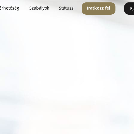
érhetőség
Szabályok
Státusz
Iratkozz fel
E