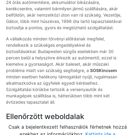
24 órás autómentésre, akkumulátor bikázására,
kerékcserére, valamint bármilyen jármű szállítására, akár
belföldön, akár nemzetközi úton van rá szükség. Vezetője,
Gábor, több mint húszéves, 1996 óta tartó tapasztalatával
biztosítja a pontos, gyors és megbízható szolgáltatást.
A vállalkozás minden törvényi előírásnak megfelel,
rendelkezik a szükséges engedélyekkel és
biztosításokkal. Budapesten sürgős esetekben már 30
percen belül a helyszínre érkezik az autómentő, ezzel is
kiemelve a gyorsaságot. Akár baleset, akár műszaki
probléma miatt van szükség segítségre, a
SOSKincsem
minden esetben hatékony támogatást nyújt, rugalmasan
alkalmazkodva az ügyfelek egyedi kéréseihez.
Szolgáltatási körükbe tartozik a versenyautók és
munkagépek szállítása is, hátterükben több mint két
évtizedes tapasztalat áll.
Ellenőrzött weboldalak
Csak a bejelentkezett felhasználók férhetnek hozzá
ezekhez az információkhoz.
Kattints ide a