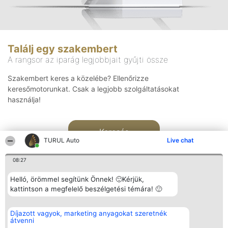
Találj egy szakembert
A rangsor az iparág legjobbjait gyűjti össze
Szakembert keres a közelébe? Ellenőrizze
keresőmotorunkat. Csak a legjobb szolgáltatásokat
használja!
Keresés
TURUL Auto
Live chat
08:27
Helló, örömmel segítünk Önnek! 🙂Kérjük,
kattintson a megfelelő beszélgetési témára! 🙂
Rangsorszervező
Népszavazás
Elérhetőség
Díjazott vagyok, marketing anyagokat szeretnék
SC Beautiful Company S.R.L.
Nyertesek
Elérhetőség
átvenni
Bulevardul Aleea Timișul De
Az összes