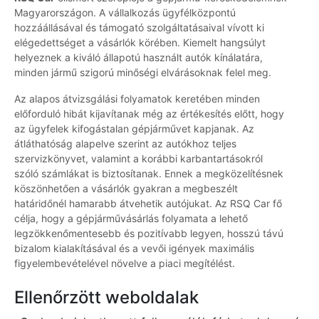
Magyarországon. A vállalkozás ügyfélközpontú
hozzáállásával és támogató szolgáltatásaival vívott ki
elégedettséget a vásárlók körében. Kiemelt hangsúlyt
helyeznek a kiváló állapotú használt autók kínálatára,
minden jármű szigorú minőségi elvárásoknak felel meg.
Az alapos átvizsgálási folyamatok keretében minden
előforduló hibát kijavítanak még az értékesítés előtt, hogy
az ügyfelek kifogástalan gépjárművet kapjanak. Az
átláthatóság alapelve szerint az autókhoz teljes
szervizkönyvet, valamint a korábbi karbantartásokról
szóló számlákat is biztosítanak. Ennek a megközelítésnek
köszönhetően a vásárlók gyakran a megbeszélt
határidőnél hamarabb átvehetik autójukat. Az RSQ Car fő
célja, hogy a gépjárművásárlás folyamata a lehető
legzökkenőmentesebb és pozitívabb legyen, hosszú távú
bizalom kialakításával és a vevői igények maximális
figyelembevételével növelve a piaci megítélést.
Ellenőrzött weboldalak