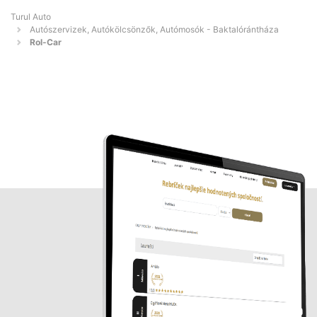
Turul Auto
Autószervizek, Autókölcsönzők, Autómosók - Baktalórántháza
Rol-Car