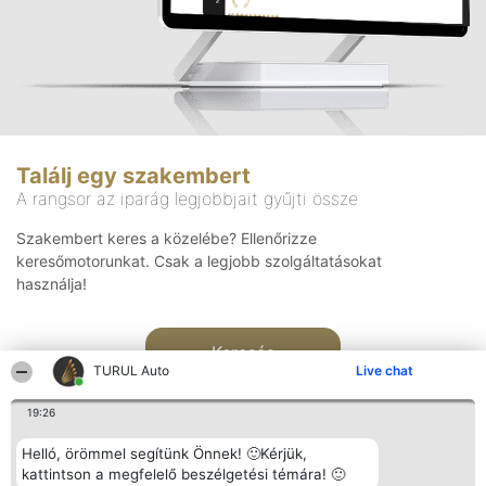
Találj egy szakembert
A rangsor az iparág legjobbjait gyűjti össze
Szakembert keres a közelébe? Ellenőrizze
keresőmotorunkat. Csak a legjobb szolgáltatásokat
használja!
Keresés
TURUL Auto
Live chat
19:26
Helló, örömmel segítünk Önnek! 🙂Kérjük,
kattintson a megfelelő beszélgetési témára! 🙂