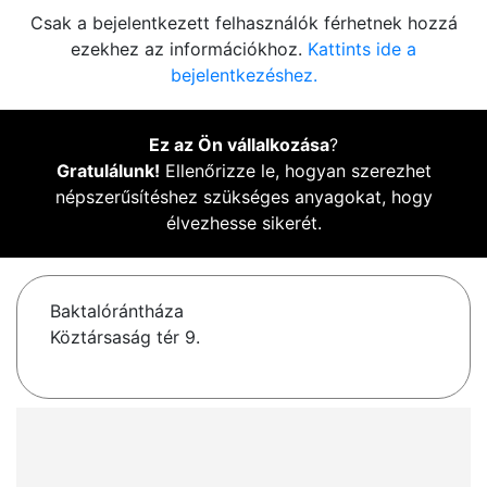
Csak a bejelentkezett felhasználók férhetnek hozzá
ezekhez az információkhoz.
Kattints ide a
bejelentkezéshez.
Ez az Ön vállalkozása
?
Gratulálunk!
Ellenőrizze le, hogyan szerezhet
népszerűsítéshez szükséges anyagokat, hogy
élvezhesse sikerét.
Baktalórántháza
Köztársaság tér 9.