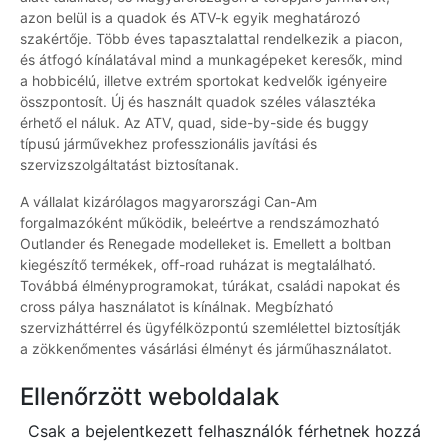
azon belül is a quadok és ATV-k egyik meghatározó
szakértője. Több éves tapasztalattal rendelkezik a piacon,
és átfogó kínálatával mind a munkagépeket keresők, mind
a hobbicélú, illetve extrém sportokat kedvelők igényeire
összpontosít. Új és használt quadok széles választéka
érhető el náluk. Az ATV, quad, side-by-side és buggy
típusú járművekhez professzionális javítási és
szervizszolgáltatást biztosítanak.
A vállalat kizárólagos magyarországi Can-Am
forgalmazóként működik, beleértve a rendszámozható
Outlander és Renegade modelleket is. Emellett a boltban
kiegészítő termékek, off-road ruházat is megtalálható.
Továbbá élményprogramokat, túrákat, családi napokat és
cross pálya használatot is kínálnak. Megbízható
szervizháttérrel és ügyfélközpontú szemlélettel biztosítják
a zökkenőmentes vásárlási élményt és járműhasználatot.
Ellenőrzött weboldalak
Csak a bejelentkezett felhasználók férhetnek hozzá