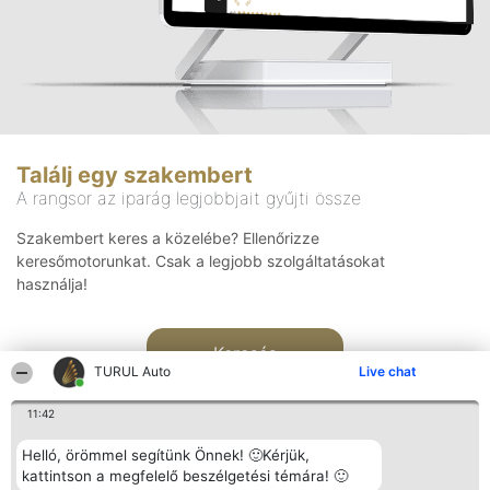
Találj egy szakembert
A rangsor az iparág legjobbjait gyűjti össze
Szakembert keres a közelébe? Ellenőrizze
keresőmotorunkat. Csak a legjobb szolgáltatásokat
használja!
Keresés
TURUL Auto
Live chat
11:42
Helló, örömmel segítünk Önnek! 🙂Kérjük,
kattintson a megfelelő beszélgetési témára! 🙂