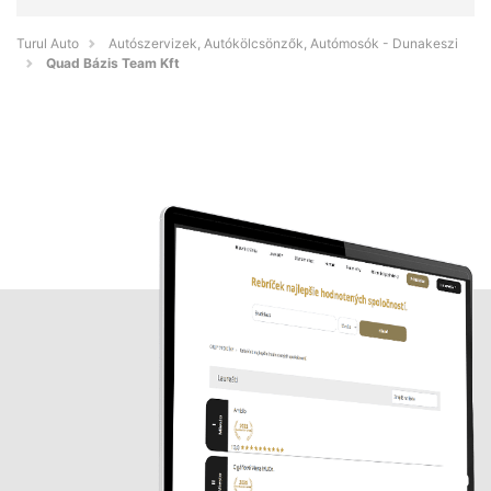
Turul Auto
Autószervizek, Autókölcsönzők, Autómosók - Dunakeszi
Quad Bázis Team Kft