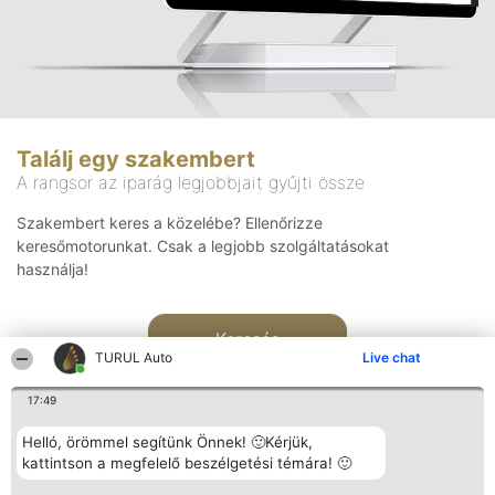
Találj egy szakembert
A rangsor az iparág legjobbjait gyűjti össze
Szakembert keres a közelébe? Ellenőrizze
keresőmotorunkat. Csak a legjobb szolgáltatásokat
használja!
Keresés
TURUL Auto
Live chat
17:49
Helló, örömmel segítünk Önnek! 🙂Kérjük,
kattintson a megfelelő beszélgetési témára! 🙂