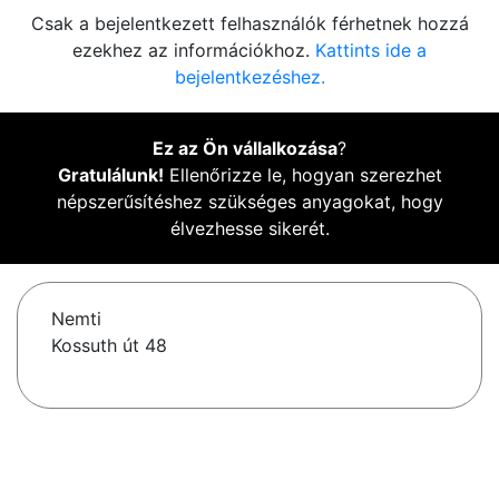
Csak a bejelentkezett felhasználók férhetnek hozzá
ezekhez az információkhoz.
Kattints ide a
bejelentkezéshez.
Ez az Ön vállalkozása
?
Gratulálunk!
Ellenőrizze le, hogyan szerezhet
népszerűsítéshez szükséges anyagokat, hogy
élvezhesse sikerét.
Nemti
Kossuth út 48