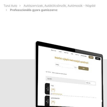
Turul Auto
Autószervizek, Autókölcsönzők, Autómosók - Nógrád
Professzionális gyors gumiszervz