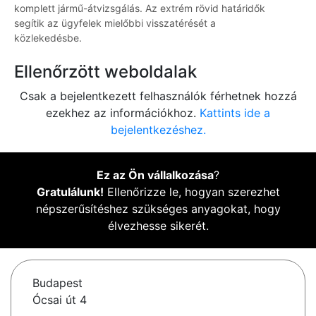
komplett jármű-átvizsgálás. Az extrém rövid határidők
segítik az ügyfelek mielőbbi visszatérését a
közlekedésbe.
Ellenőrzött weboldalak
Csak a bejelentkezett felhasználók férhetnek hozzá
ezekhez az információkhoz.
Kattints ide a
bejelentkezéshez.
Ez az Ön vállalkozása
?
Gratulálunk!
Ellenőrizze le, hogyan szerezhet
népszerűsítéshez szükséges anyagokat, hogy
élvezhesse sikerét.
Budapest
Ócsai út 4