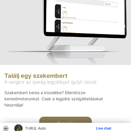
Találj egy szakembert
A rangsor az iparág legjobbjait gyűjti össze
Szakembert keres a közelébe? Ellenőrizze
keresőmotorunkat. Csak a legjobb szolgáltatásokat
használja!
Keresés
TURUL Auto
Live chat