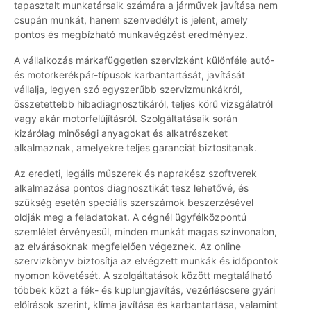
tapasztalt munkatársaik számára a járművek javítása nem
csupán munkát, hanem szenvedélyt is jelent, amely
pontos és megbízható munkavégzést eredményez.
A vállalkozás márkafüggetlen szervizként különféle autó-
és motorkerékpár-típusok karbantartását, javítását
vállalja, legyen szó egyszerűbb szervizmunkákról,
összetettebb hibadiagnosztikáról, teljes körű vizsgálatról
vagy akár motorfelújításról. Szolgáltatásaik során
kizárólag minőségi anyagokat és alkatrészeket
alkalmaznak, amelyekre teljes garanciát biztosítanak.
Az eredeti, legális műszerek és naprakész szoftverek
alkalmazása pontos diagnosztikát tesz lehetővé, és
szükség esetén speciális szerszámok beszerzésével
oldják meg a feladatokat. A cégnél ügyfélközpontú
szemlélet érvényesül, minden munkát magas színvonalon,
az elvárásoknak megfelelően végeznek. Az online
szervizkönyv biztosítja az elvégzett munkák és időpontok
nyomon követését. A szolgáltatások között megtalálható
többek közt a fék- és kuplungjavítás, vezérléscsere gyári
előírások szerint, klíma javítása és karbantartása, valamint