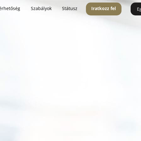
érhetőség
Szabályok
Státusz
Iratkozz fel
E