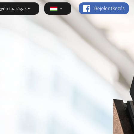
Bejelentkezés
gyéb iparágak