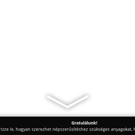
Gratulálunk!
rizze le, hogyan szerezhet népszerűsítéshez szükséges anyagokat, h