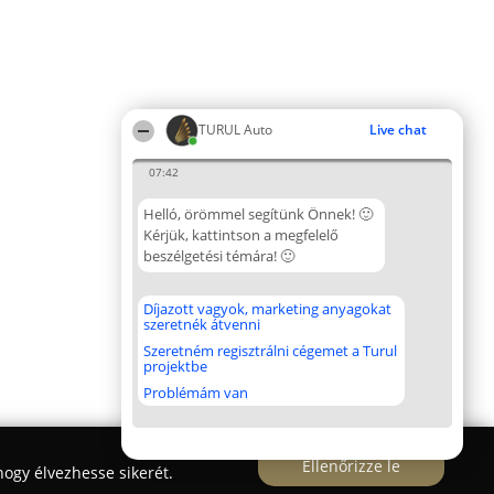
TURUL Auto
Live chat
07:42
Helló, örömmel segítünk Önnek! 🙂
Kérjük, kattintson a megfelelő
beszélgetési témára! 🙂
Díjazott vagyok, marketing anyagokat
szeretnék átvenni
Szeretném regisztrálni cégemet a Turul
projektbe
Problémám van
Ellenőrizze le
ogy élvezhesse sikerét.