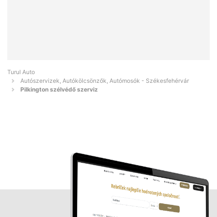
Turul Auto
Autószervizek, Autókölcsönzők, Autómosók - Székesfehérvár
Pilkington szélvédő szerviz