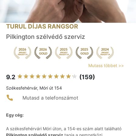
TURUL DÍJAS RANGSOR
Pilkington szélvédő szerviz
Mutass többet >>
9.2
(159)
Székesfehérvár, Móri út 154
Mutasd a telefonszámot
Egy cég:
A székesfehérvári Móri úton, a 154-es szám alatt található
Pilkington szélvédő szerviz
tagja a nemzetközi