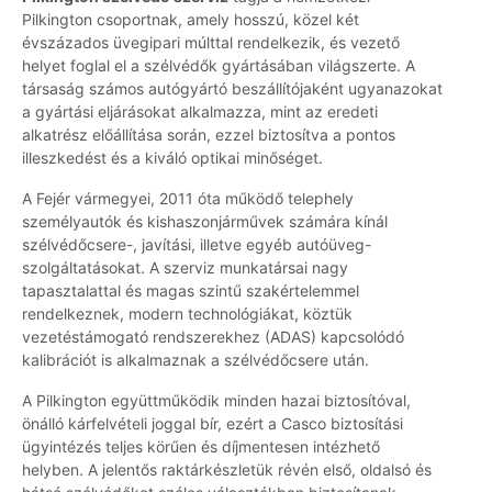
Pilkington csoportnak, amely hosszú, közel két
évszázados üvegipari múlttal rendelkezik, és vezető
helyet foglal el a szélvédők gyártásában világszerte. A
társaság számos autógyártó beszállítójaként ugyanazokat
a gyártási eljárásokat alkalmazza, mint az eredeti
alkatrész előállítása során, ezzel biztosítva a pontos
illeszkedést és a kiváló optikai minőséget.
A Fejér vármegyei, 2011 óta működő telephely
személyautók és kishaszonjárművek számára kínál
szélvédőcsere-, javítási, illetve egyéb autóüveg-
szolgáltatásokat. A szerviz munkatársai nagy
tapasztalattal és magas szintű szakértelemmel
rendelkeznek, modern technológiákat, köztük
vezetéstámogató rendszerekhez (ADAS) kapcsolódó
kalibrációt is alkalmaznak a szélvédőcsere után.
A Pilkington együttműködik minden hazai biztosítóval,
önálló kárfelvételi joggal bír, ezért a Casco biztosítási
ügyintézés teljes körűen és díjmentesen intézhető
helyben. A jelentős raktárkészletük révén első, oldalsó és