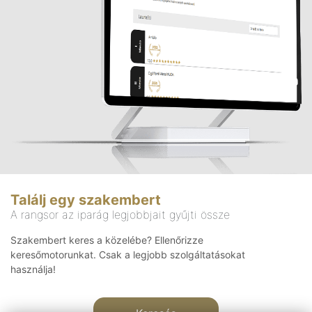
Találj egy szakembert
A rangsor az iparág legjobbjait gyűjti össze
Szakembert keres a közelébe? Ellenőrizze
keresőmotorunkat. Csak a legjobb szolgáltatásokat
használja!