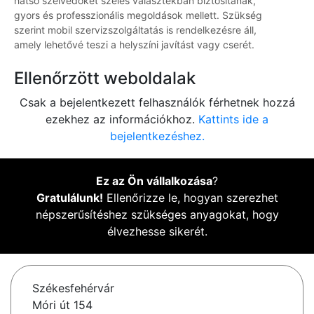
hátsó szélvédőket széles választékban biztosítanak,
gyors és professzionális megoldások mellett. Szükség
szerint mobil szervizszolgáltatás is rendelkezésre áll,
amely lehetővé teszi a helyszíni javítást vagy cserét.
Ellenőrzött weboldalak
Csak a bejelentkezett felhasználók férhetnek hozzá
ezekhez az információkhoz.
Kattints ide a
bejelentkezéshez.
Ez az Ön vállalkozása
?
Gratulálunk!
Ellenőrizze le, hogyan szerezhet
népszerűsítéshez szükséges anyagokat, hogy
élvezhesse sikerét.
Székesfehérvár
Móri út 154