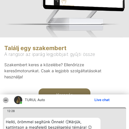
Találj egy szakembert
A rangsor az iparág legjobbjait gyűjti össze
Szakembert keres a közelébe? Ellenőrizze
keresőmotorunkat. Csak a legjobb szolgáltatásokat
használja!
Keresés
TURUL Auto
Live chat
12:28
Helló, örömmel segítünk Önnek! 🙂Kérjük,
kattintson a megfelelő beszélgetési témára! 🙂