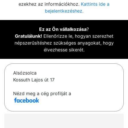
ezekhez az információkhoz.
Kattints ide a
bejelentkezéshez.
Ez az Ön vállalkozása
?
Gratulálunk!
Ellenőrizze le, hogyan szerezhet
népszerűsítéshez szükséges anyagokat, hogy
élvezhesse sikerét.
Alsózsolca
Kossuth Lajos út 17
Nézd meg a cég profilját a