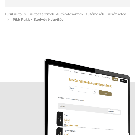
Turul Auto
Autószervizek, Autókölcsönzők, Autómosók - Alsózsolca
Pikk Pakk - Szélvédő Javítás