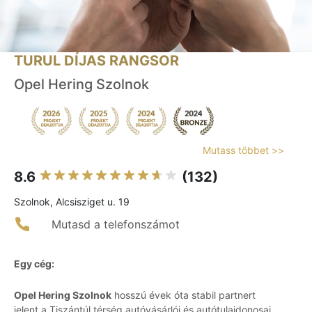
TURUL DÍJAS RANGSOR
Opel Hering Szolnok
Mutass többet >>
8.6
(132)
Szolnok, Alcsisziget u. 19
Mutasd a telefonszámot
Egy cég:
Opel Hering Szolnok
hosszú évek óta stabil partnert
jelent a Tiszántúl térség autóvásárlói és autótulajdonosai