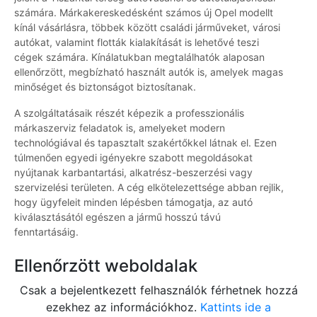
számára. Márkakereskedésként számos új Opel modellt
kínál vásárlásra, többek között családi járműveket, városi
autókat, valamint flották kialakítását is lehetővé teszi
cégek számára. Kínálatukban megtalálhatók alaposan
ellenőrzött, megbízható használt autók is, amelyek magas
minőséget és biztonságot biztosítanak.
A szolgáltatásaik részét képezik a professzionális
márkaszerviz feladatok is, amelyeket modern
technológiával és tapasztalt szakértőkkel látnak el. Ezen
túlmenően egyedi igényekre szabott megoldásokat
nyújtanak karbantartási, alkatrész-beszerzési vagy
szervizelési területen. A cég elkötelezettsége abban rejlik,
hogy ügyfeleit minden lépésben támogatja, az autó
kiválasztásától egészen a jármű hosszú távú
fenntartásáig.
Ellenőrzött weboldalak
Csak a bejelentkezett felhasználók férhetnek hozzá
ezekhez az információkhoz.
Kattints ide a