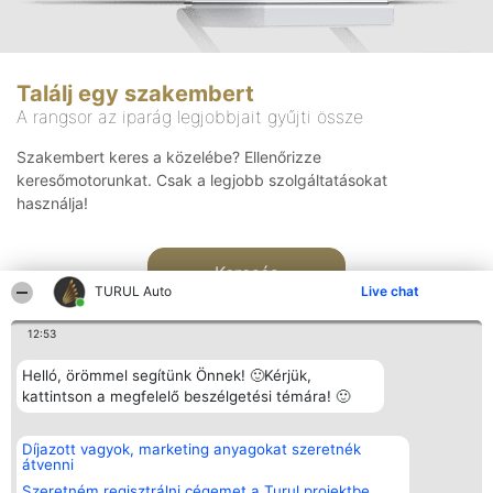
Találj egy szakembert
A rangsor az iparág legjobbjait gyűjti össze
Szakembert keres a közelébe? Ellenőrizze
keresőmotorunkat. Csak a legjobb szolgáltatásokat
használja!
Keresés
TURUL Auto
Live chat
12:53
Helló, örömmel segítünk Önnek! 🙂Kérjük,
kattintson a megfelelő beszélgetési témára! 🙂
Rangsorszervező
Népszavazás
Elérhetőség
Díjazott vagyok, marketing anyagokat szeretnék
SC Beautiful Company S.R.L.
Nyertesek
Elérhetőség
átvenni
Bulevardul Aleea Timișul De
Az összes
Sus Nr. 2, Bl. A30, Sc. A, Et.
díjazottak
Szeretném regisztrálni cégemet a Turul projektbe