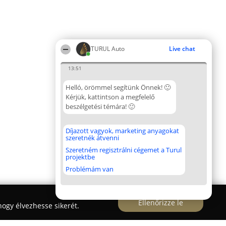
TURUL Auto
Live chat
13:51
Helló, örömmel segítünk Önnek! 🙂
Kérjük, kattintson a megfelelő
beszélgetési témára! 🙂
Díjazott vagyok, marketing anyagokat
szeretnék átvenni
Szeretném regisztrálni cégemet a Turul
projektbe
Problémám van
Ellenőrizze le
ogy élvezhesse sikerét.