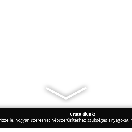
Gratulálunk!
rizze le, hogyan szerezhet népszerűsítéshez szükséges anyagokat, h