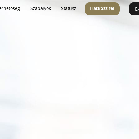
érhetőség
Szabályok
Státusz
Iratkozz fel
E