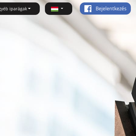
Bejelentkezés
gyéb iparágak