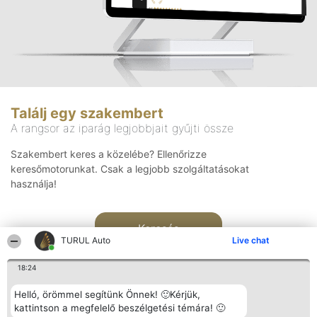
Találj egy szakembert
A rangsor az iparág legjobbjait gyűjti össze
Szakembert keres a közelébe? Ellenőrizze
keresőmotorunkat. Csak a legjobb szolgáltatásokat
használja!
Keresés
TURUL Auto
Live chat
18:24
Helló, örömmel segítünk Önnek! 🙂Kérjük,
kattintson a megfelelő beszélgetési témára! 🙂