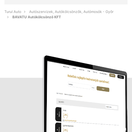
Turul Auto
Autószervizek, Autókölcsönzők, Autómosók - Győr
BAVATU Autókölcsönző KFT