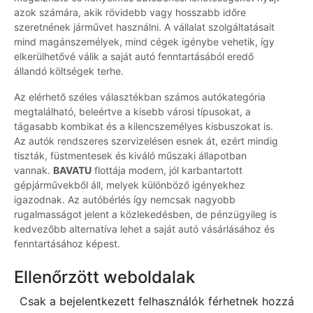
azok számára, akik rövidebb vagy hosszabb időre
szeretnének járművet használni. A vállalat szolgáltatásait
mind magánszemélyek, mind cégek igénybe vehetik, így
elkerülhetővé válik a saját autó fenntartásából eredő
állandó költségek terhe.
Az elérhető széles választékban számos autókategória
megtalálható, beleértve a kisebb városi típusokat, a
tágasabb kombikat és a kilencszemélyes kisbuszokat is.
Az autók rendszeres szervizelésen esnek át, ezért mindig
tiszták, füstmentesek és kiváló műszaki állapotban
vannak.
BAVATU
flottája modern, jól karbantartott
gépjárművekből áll, melyek különböző igényekhez
igazodnak. Az autóbérlés így nemcsak nagyobb
rugalmasságot jelent a közlekedésben, de pénzügyileg is
kedvezőbb alternatíva lehet a saját autó vásárlásához és
fenntartásához képest.
Ellenőrzött weboldalak
Csak a bejelentkezett felhasználók férhetnek hozzá