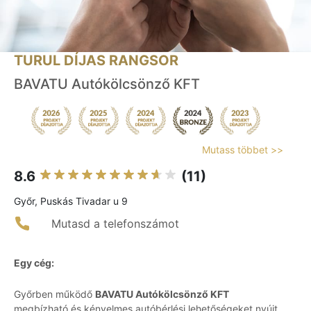
TURUL DÍJAS RANGSOR
BAVATU Autókölcsönző KFT
Mutass többet >>
8.6
(11)
Győr, Puskás Tivadar u 9
Mutasd a telefonszámot
Egy cég:
Győrben működő
BAVATU Autókölcsönző KFT
megbízható és kényelmes autóbérlési lehetőségeket nyújt