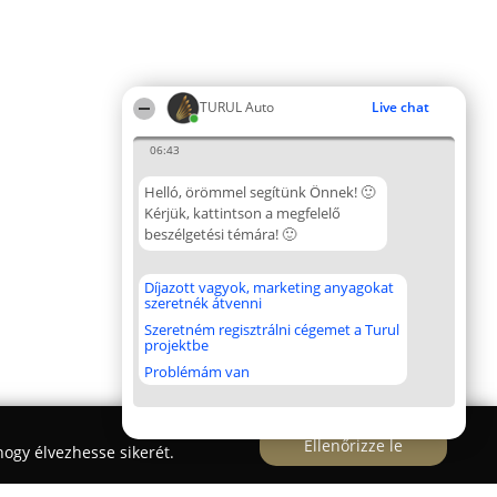
TURUL Auto
Live chat
06:43
Helló, örömmel segítünk Önnek! 🙂
Kérjük, kattintson a megfelelő
beszélgetési témára! 🙂
Díjazott vagyok, marketing anyagokat
szeretnék átvenni
Szeretném regisztrálni cégemet a Turul
projektbe
Problémám van
Ellenőrizze le
ogy élvezhesse sikerét.