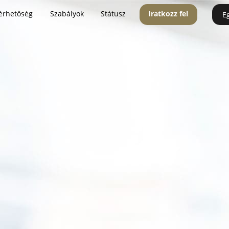
érhetőség
Szabályok
Státusz
Iratkozz fel
E