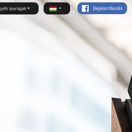
Bejelentkezés
gyéb iparágak