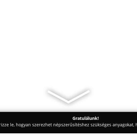
Gratulálunk!
rizze le, hogyan szerezhet népszerűsítéshez szükséges anyagokat, h