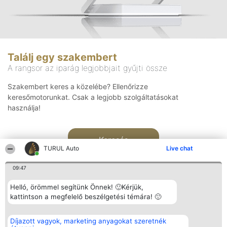
Találj egy szakembert
A rangsor az iparág legjobbjait gyűjti össze
Szakembert keres a közelébe? Ellenőrizze
keresőmotorunkat. Csak a legjobb szolgáltatásokat
használja!
Keresés
TURUL Auto
Live chat
09:47
Helló, örömmel segítünk Önnek! 🙂Kérjük,
kattintson a megfelelő beszélgetési témára! 🙂
Rangsorszervező
Népszavazás
Elérhetőség
Díjazott vagyok, marketing anyagokat szeretnék
SC Beautiful Company S.R.L.
Nyertesek
Elérhetőség