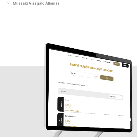
Műszaki Vizsgáló Állomás