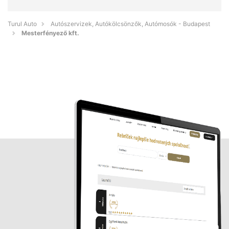
Turul Auto
Autószervizek, Autókölcsönzők, Autómosók - Budapest
Mesterfényező kft.