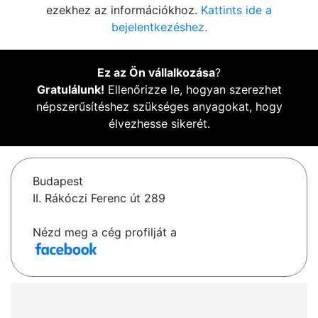
ezekhez az információkhoz.
Kattints ide a
bejelentkezéshez.
Ez az Ön vállalkozása
?
Gratulálunk!
Ellenőrizze le, hogyan szerezhet
népszerűsítéshez szükséges anyagokat, hogy
élvezhesse sikerét.
Budapest
II. Rákóczi Ferenc út 289
Nézd meg a cég profilját a