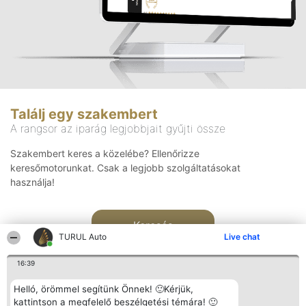
Találj egy szakembert
A rangsor az iparág legjobbjait gyűjti össze
Szakembert keres a közelébe? Ellenőrizze
keresőmotorunkat. Csak a legjobb szolgáltatásokat
használja!
Keresés
TURUL Auto
Live chat
16:39
Helló, örömmel segítünk Önnek! 🙂Kérjük,
kattintson a megfelelő beszélgetési témára! 🙂