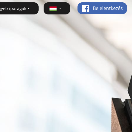
Bejelentkezés
gyéb iparágak