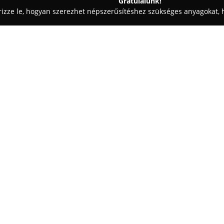
Gratulálunk!
rizze le, hogyan szerezhet népszerűsítéshez szükséges anyagokat, h
mosók - Csorna
M85 autómentés Csorna
Egy cég:
M85 autómentés Csorna
tevék
területére terjed ki, ahol megbí
autósok részére. Szolgáltatási
mentését, a műszaki hibával éri
Mutass többet >>
történő támogatást, illetve haza
elsődleges célja a lerobbant v
biztonságosan történő elszállí
javítóműhely vagy lakóhely.
Non-stop rendelkezésre állásuk
ünnepnapokon is számíthatnak s