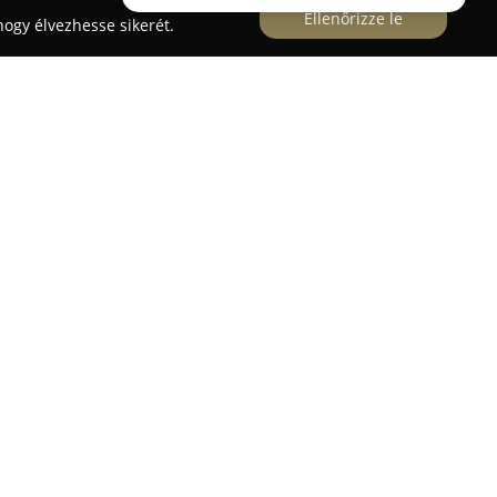
Ellenőrizze le
ogy élvezhesse sikerét.
enysége Csorna és Győr-Moson-Sopron megye
zható és gyors segítséget nyújt bajba jutott
 palettája magában foglalja a balesetes járművek
ntett autók elszállítását, továbbá defekt esetén
i és nemzetközi autószállítást. A vállalat
agy balesetet szenvedett járművek szakszerűen,
tása a megadott célállomásra, legyen az
 révén az ügyfelek éjjel-nappal, hétvégén és
zolgáltatásaikra. Az ügyfelektől érkező