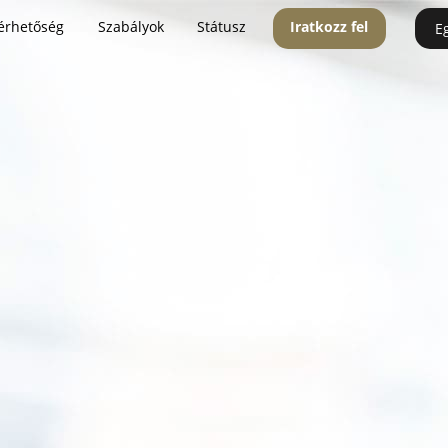
érhetőség
Szabályok
Státusz
Iratkozz fel
E