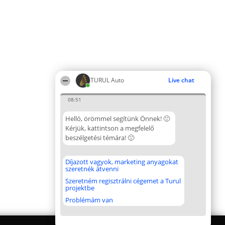
TURUL Auto
Live chat
08:51
Helló, örömmel segítünk Önnek! 🙂
Kérjük, kattintson a megfelelő
beszélgetési témára! 🙂
Díjazott vagyok, marketing anyagokat
szeretnék átvenni
Szeretném regisztrálni cégemet a Turul
projektbe
Problémám van