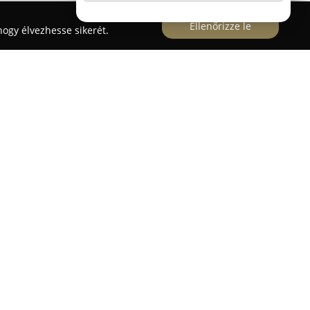
Ellenőrizze le
ogy élvezhesse sikerét.
 szám alatt üzemelő
Liget Gumiszervíz
széles körű
yújt az autóval közlekedők számára. A szakmailag
 végzik a nyári és téli abroncsok cseréjét,
ást, akár hagyományos acél-, akár könnyűfém
ködését korszerű technológiai háttér és tapasztalt
a minőségi munka mellett az ügyfelek
ogy az ügyfelek kényelmesen várakozhassanak: a
ndelkezésre, amely a hideg, téli hónapokban