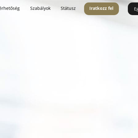
érhetőség
Szabályok
Státusz
Iratkozz fel
E