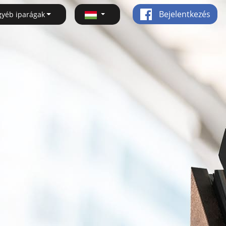
Bejelentkezés
gyéb iparágak