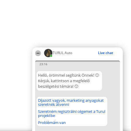
TURUL Auto
Live chat
23:16
Helló, örömmel segítünk Önnek! 🙂
Kérjük, kattintson a megfelelő
beszélgetési témára! 🙂
Díjazott vagyok, marketing anyagokat
szeretnék átvenni
Szeretném regisztrálni cégemet a Turul
projektbe
Problémám van