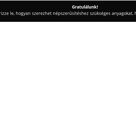
Gratulálunk!
rizze le, hogyan szerezhet népszerűsítéshez szükséges anyagokat, h
ómosók - Budapest
Liget Gumiszervíz
Egy cég:
A budapesti Nagykovácsi út 7.
gumiszerviz-szolgáltatásokat n
felkészült munkatársak gondosan
valamint a kerékkiegyensúlyoz
Mutass többet >>
felnikről van szó. A szerviz mű
szakemberek támogatják, akik 
elégedettségére törekednek.
Kiemelten ügyelnek arra is, h
helyszínen fűtött garázs áll re