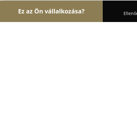
Ez az Ön vállalkozása?
Ellenő
Turul Auto
Autószervizek, Autókölcsönzők, Aut
Liget Gumiszervíz
8.8
(17)
Budapest, Nagykovácsi ut 7
Mutasd a telefonszámot