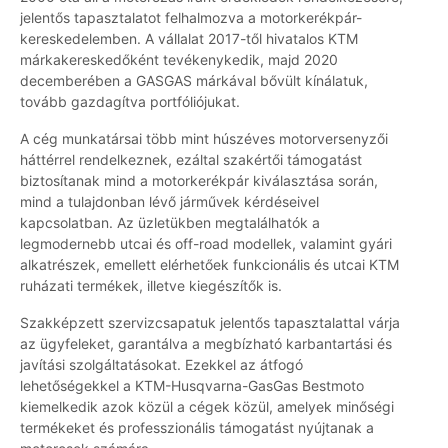
jelentős tapasztalatot felhalmozva a motorkerékpár-
kereskedelemben. A vállalat 2017-től hivatalos KTM
márkakereskedőként tevékenykedik, majd 2020
decemberében a GASGAS márkával bővült kínálatuk,
tovább gazdagítva portfóliójukat.
A cég munkatársai több mint húszéves motorversenyzői
háttérrel rendelkeznek, ezáltal szakértői támogatást
biztosítanak mind a motorkerékpár kiválasztása során,
mind a tulajdonban lévő járművek kérdéseivel
kapcsolatban. Az üzletükben megtalálhatók a
legmodernebb utcai és off-road modellek, valamint gyári
alkatrészek, emellett elérhetőek funkcionális és utcai KTM
ruházati termékek, illetve kiegészítők is.
Szakképzett szervizcsapatuk jelentős tapasztalattal várja
az ügyfeleket, garantálva a megbízható karbantartási és
javítási szolgáltatásokat. Ezekkel az átfogó
lehetőségekkel a KTM-Husqvarna-GasGas Bestmoto
kiemelkedik azok közül a cégek közül, amelyek minőségi
termékeket és professzionális támogatást nyújtanak a