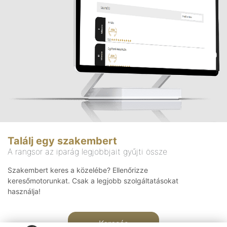
Találj egy szakembert
A rangsor az iparág legjobbjait gyűjti össze
Szakembert keres a közelébe? Ellenőrizze
keresőmotorunkat. Csak a legjobb szolgáltatásokat
használja!
Keresés