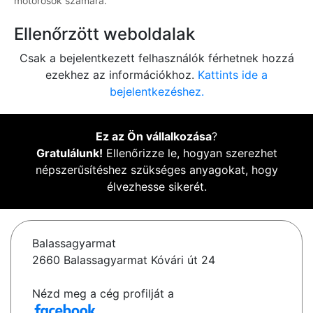
motorosok számára.
Ellenőrzött weboldalak
Csak a bejelentkezett felhasználók férhetnek hozzá
ezekhez az információkhoz.
Kattints ide a
bejelentkezéshez.
Ez az Ön vállalkozása
?
Gratulálunk!
Ellenőrizze le, hogyan szerezhet
népszerűsítéshez szükséges anyagokat, hogy
élvezhesse sikerét.
Balassagyarmat
2660 Balassagyarmat Kóvári út 24
Nézd meg a cég profilját a