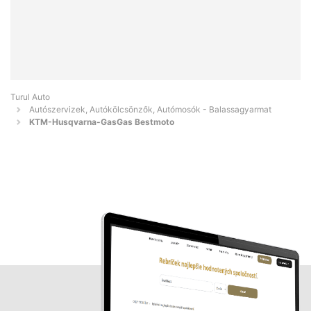
Turul Auto
Autószervizek, Autókölcsönzők, Autómosók - Balassagyarmat
KTM-Husqvarna-GasGas Bestmoto