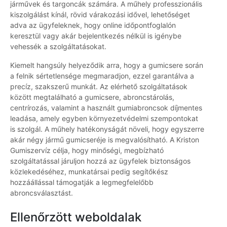
járművek és targoncák számára. A műhely professzionális
kiszolgálást kínál, rövid várakozási idővel, lehetőséget
adva az ügyfeleknek, hogy online időpontfoglalón
keresztül vagy akár bejelentkezés nélkül is igénybe
vehessék a szolgáltatásokat.
Kiemelt hangsúly helyeződik arra, hogy a gumicsere során
a felnik sértetlensége megmaradjon, ezzel garantálva a
precíz, szakszerű munkát. Az elérhető szolgáltatások
között megtalálható a gumicsere, abroncstárolás,
centrírozás, valamint a használt gumiabroncsok díjmentes
leadása, amely egyben környezetvédelmi szempontokat
is szolgál. A műhely hatékonyságát növeli, hogy egyszerre
akár négy jármű gumicseréje is megvalósítható. A Kriston
Gumiszervíz célja, hogy minőségi, megbízható
szolgáltatással járuljon hozzá az ügyfelek biztonságos
közlekedéséhez, munkatársai pedig segítőkész
hozzáállással támogatják a legmegfelelőbb
abroncsválasztást.
Ellenőrzött weboldalak