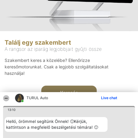
Találj egy szakembert
A rangsor az iparág legjobbjait gyűjti össze
Szakembert keres a közelébe? Ellenőrizze
keresőmotorunkat. Csak a legjobb szolgáltatásokat
használja!
Keresés
TURUL Auto
Live chat
13:10
Helló, örömmel segítünk Önnek! 🙂Kérjük,
kattintson a megfelelő beszélgetési témára! 🙂
Rangsorszervező
Népszavazás
Elérhetőség