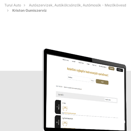
Turul Auto
Autószervizek, Autókölcsönzők, Autómosók - Mezőkövesd
Kriston Gumiszervíz