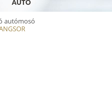
ló autómosó
RANGSOR