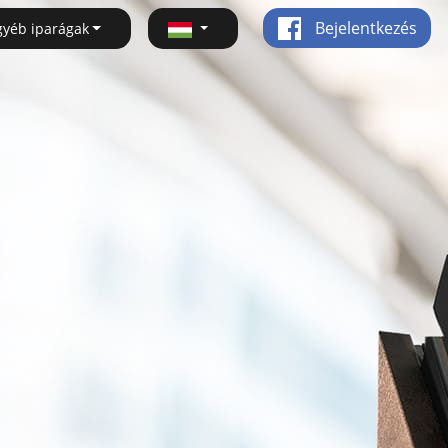
Bejelentkezés
gyéb iparágak