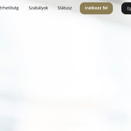
érhetőség
Szabályok
Státusz
Iratkozz fel
E