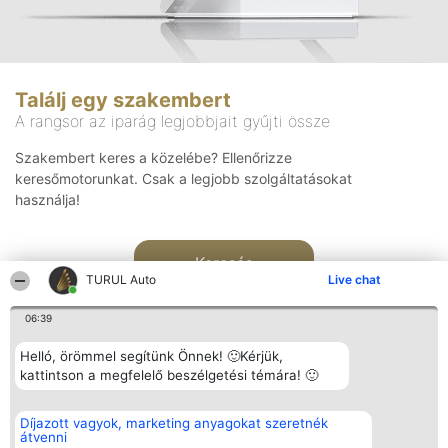
Találj egy szakembert
A rangsor az iparág legjobbjait gyűjti össze
Szakembert keres a közelébe? Ellenőrizze
keresőmotorunkat. Csak a legjobb szolgáltatásokat
használja!
Keresés
TURUL Auto
Live chat
06:39
Helló, örömmel segítünk Önnek! 🙂Kérjük,
kattintson a megfelelő beszélgetési témára! 🙂
Rangsorszervező
Népszavazás
Elérhetőség
Díjazott vagyok, marketing anyagokat szeretnék
SC Beautiful Company S.R.L.
Nyertesek
Elérhetőség
átvenni
Bulevardul Aleea Timișul De
Az összes