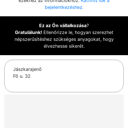
ezekhez az információkhoz.
Kattints ide a
bejelentkezéshez.
Ez az Ön vállalkozása
?
Gratulálunk!
Ellenőrizze le, hogyan szerezhet
népszerűsítéshez szükséges anyagokat, hogy
élvezhesse sikerét.
Jászkarajenő
Fő u. 32