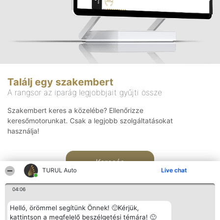
Találj egy szakembert
A rangsor az iparág legjobbjait gyűjti össze
Szakembert keres a közelébe? Ellenőrizze
keresőmotorunkat. Csak a legjobb szolgáltatásokat
használja!
Keresés
TURUL Auto
Live chat
04:06
Helló, örömmel segítünk Önnek! 🙂Kérjük,
kattintson a megfelelő beszélgetési témára! 🙂