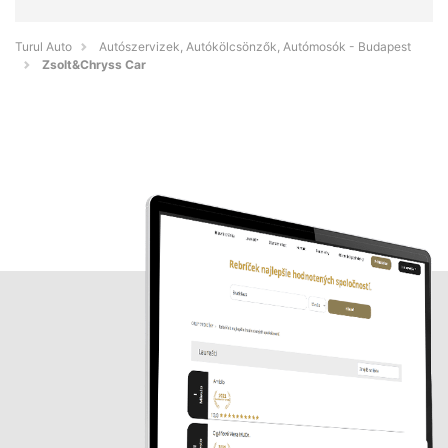
Turul Auto
Autószervizek, Autókölcsönzők, Autómosók - Budapest
Zsolt&Chryss Car