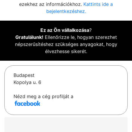
ezekhez az információkhoz.
Kattints ide a
bejelentkezéshez.
Ez az Ön vállalkozása
?
Gratulálunk!
Ellenőrizze le, hogyan szerezhet
népszerűsítéshez szükséges anyagokat, hogy
élvezhesse sikerét.
Budapest
Kopolya u. 6
Nézd meg a cég profilját a