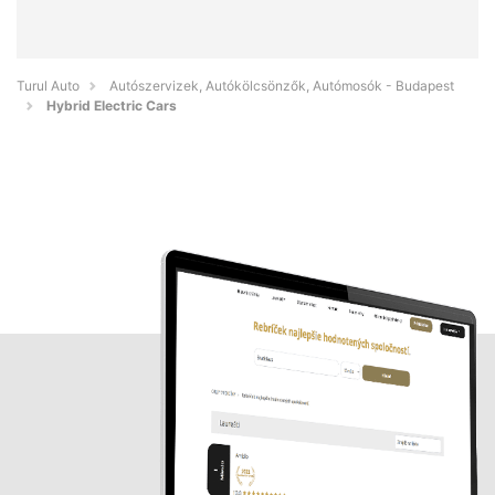
Turul Auto
Autószervizek, Autókölcsönzők, Autómosók - Budapest
Hybrid Electric Cars