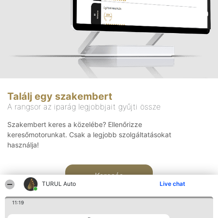
Találj egy szakembert
A rangsor az iparág legjobbjait gyűjti össze
Szakembert keres a közelébe? Ellenőrizze
keresőmotorunkat. Csak a legjobb szolgáltatásokat
használja!
Keresés
TURUL Auto
Live chat
11:19