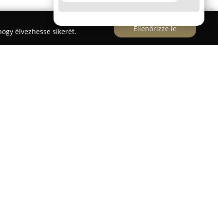
Ellenőrizze le
ogy élvezhesse sikerét.
ulajdonban lévő vállalkozás, amelynek
 egészen 1969-ig vezethető vissza, 1991-től pedig
saságként működik. Elsősorban járművek számára
mből készült fékcsövek, továbbá olaj- és
as csövek gyártása tartozik a fő tevékenységeik
draulikacsövek gyártásával és precíziós
s, ideértve a darabolást, 3D hajlítást és
keiket főként az autóipar és a mezőgazdasági
öbbek között a budapesti, Fóti út 2. szám alatti