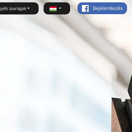
Bejelentkezés
gyéb iparágak