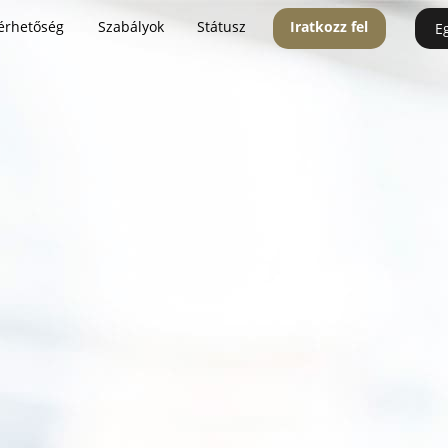
érhetőség
Szabályok
Státusz
Iratkozz fel
E