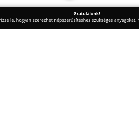
Gratulálunk!
rizze le, hogyan szerezhet népszerűsítéshez szükséges anyagokat, h
ómosók - Budapest
Héfal Kft.
Egy cég:
Héfal Kft.
egy magyar családi t
alkatrészgyártási tevékenysége
már korlátolt felelősségű tár
készülő flexibilis gumiból és fé
hidraulikarendszerekhez alkalm
közé. A társaság foglalkozik hi
csőmegmunkálási műveletekkel i
csővégek megmunkálását. Termé
gépgyártók részére szállítják, t