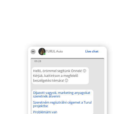
TURUL Auto
Live chat
09:28
Helló, örömmel segítünk Önnek! 🙂
Kérjük, kattintson a megfelelő
beszélgetési témára! 🙂
Díjazott vagyok, marketing anyagokat
szeretnék átvenni
Szeretném regisztrálni cégemet a Turul
projektbe
Problémám van