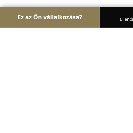
Ez az Ön vállalkozása?
Ellenő
Turul Auto
Autószervizek, Autókölcsönzők, Aut
Héfal Kft.
8.8
(98)
Budapest, Budapest
Mutasd a telefonszámot