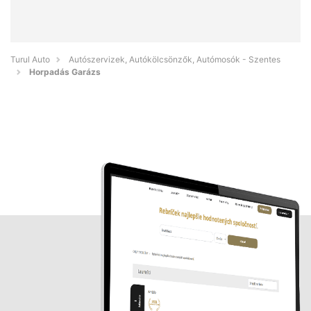
Turul Auto
Autószervizek, Autókölcsönzők, Autómosók - Szentes
Horpadás Garázs