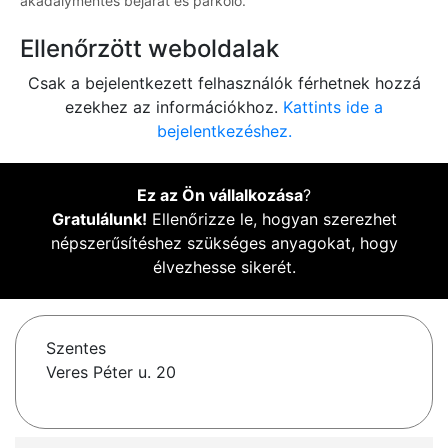
akadálymentes bejárat és parkoló.
Ellenőrzött weboldalak
Csak a bejelentkezett felhasználók férhetnek hozzá
ezekhez az információkhoz.
Kattints ide a
bejelentkezéshez.
Ez az Ön vállalkozása
?
Gratulálunk!
Ellenőrizze le, hogyan szerezhet
népszerűsítéshez szükséges anyagokat, hogy
élvezhesse sikerét.
Szentes
Veres Péter u. 20