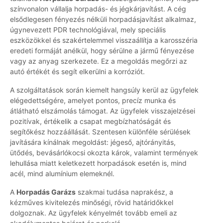
színvonalon vállalja horpadás- és jégkárjavítást. A cég
elsődlegesen fényezés nélküli horpadásjavítást alkalmaz,
úgynevezett PDR technológiával, mely speciális
eszközökkel és szakértelemmel visszaállítja a karosszéria
eredeti formáját anélkül, hogy sérülne a jármű fényezése
vagy az anyag szerkezete. Ez a megoldás megőrzi az
autó értékét és segít elkerülni a korróziót.
A szolgáltatások során kiemelt hangsúly kerül az ügyfelek
elégedettségére, amelyet pontos, precíz munka és
átlátható elszámolás támogat. Az ügyfelek visszajelzései
pozitívak, értékelik a csapat megbízhatóságát és
segítőkész hozzáállását. Szentesen különféle sérülések
javítására kínálnak megoldást: jégeső, ajtórányitás,
ütődés, bevásárlókocsi okozta károk, valamint termények
lehullása miatt keletkezett horpadások esetén is, mind
acél, mind alumínium elemeknél.
A
Horpadás Garázs
szakmai tudása naprakész, a
kézműves kivitelezés minőségi, rövid határidőkkel
dolgoznak. Az ügyfelek kényelmét tovább emeli az