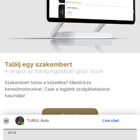
Találj egy szakembert
A rangsor az iparág legjobbjait gyűjti össze
Szakembert keres a közelébe? Ellenőrizze
keresőmotorunkat. Csak a legjobb szolgáltatásokat
használja!
Keresés
TURUL Auto
Live chat
20:14