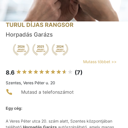
TURUL DÍJAS RANGSOR
Horpadás Garázs
Mutass többet >>
8.6
(7)
Szentes, Veres Péter u. 20
Mutasd a telefonszámot
Egy cég:
A Veres Péter utca 20. szám alatt, Szentes központjában
található
Horpadás Garázs
autószolgáltató, amely magas