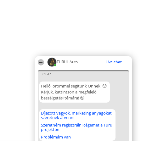
TURUL Auto
Live chat
09:47
Helló, örömmel segítünk Önnek! 🙂
Kérjük, kattintson a megfelelő
beszélgetési témára! 🙂
Díjazott vagyok, marketing anyagokat
szeretnék átvenni
Szeretném regisztrálni cégemet a Turul
projektbe
Problémám van