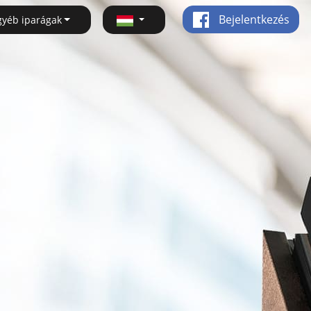
Bejelentkezés
gyéb iparágak