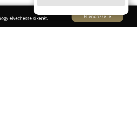
Ellenőrizze le
ogy élvezhesse sikerét.
a 47. szám alatt működő
HONDA Komfront
évek
r motorkerékpár szegmensnek. Az 1999 óta
márkaképviseletként és hivatalos szervizként
pektrumú szolgáltatásokat nyújt kétkerekű
áll rendelkezésükre mind motorkerékpárok, mind
ben és szakszerű javításában. A kínálat magában
sznált Honda motorkerékpárokat, így az ügyfelek