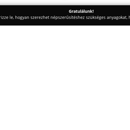
Gratulálunk!
rizze le, hogyan szerezhet népszerűsítéshez szükséges anyagokat, h
ómosók - Komárom
HONDA Komfront
Egy cég:
A Komáromban, a Mártírok útj
óta stabil szereplője a magya
hivatalos Honda motorkerékpár 
tevékenykedő vállalat széles s
Mutass többet >>
járművek rajongói számára.
Jelentős szakmai tapasztalat 
pedig kerékpárok értékesítésé
foglalja mind az új, mind a ha