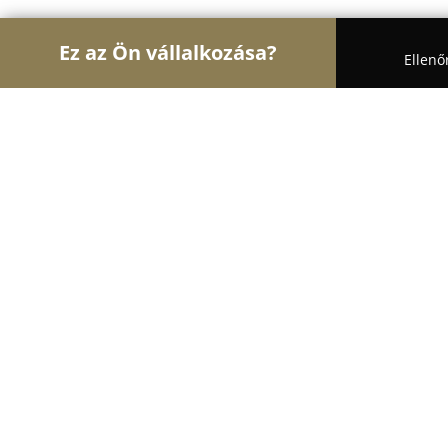
Ez az Ön vállalkozása?
Ellenő
Turul Auto
Autószervizek, Autókölcsönzők, Aut
HONDA Komfront
9.4
(100)
Komárom, Mártírok útja 47
Mutasd a telefonszámot