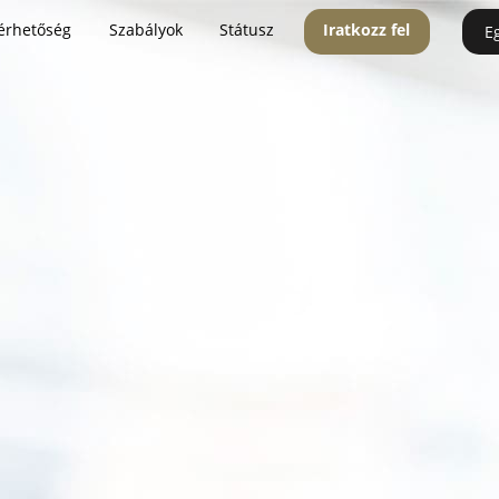
érhetőség
Szabályok
Státusz
Iratkozz fel
E