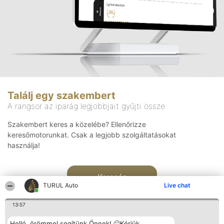
Találj egy szakembert
A rangsor az iparág legjobbjait gyűjti össze
Szakembert keres a közelébe? Ellenőrizze
keresőmotorunkat. Csak a legjobb szolgáltatásokat
használja!
Keresés
TURUL Auto
Live chat
13:57
Helló, örömmel segítünk Önnek! 🙂Kérjük,