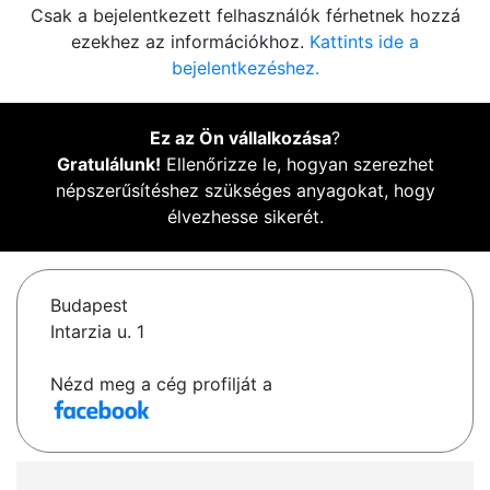
Csak a bejelentkezett felhasználók férhetnek hozzá
ezekhez az információkhoz.
Kattints ide a
bejelentkezéshez.
Ez az Ön vállalkozása
?
Gratulálunk!
Ellenőrizze le, hogyan szerezhet
népszerűsítéshez szükséges anyagokat, hogy
élvezhesse sikerét.
Budapest
Intarzia u. 1
Nézd meg a cég profilját a