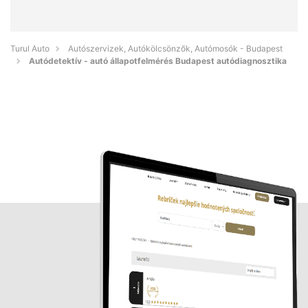
Turul Auto
Autószervizek, Autókölcsönzők, Autómosók - Budapest
Autódetektív - autó állapotfelmérés Budapest autódiagnosztika