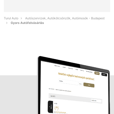
Turul Auto
Autószervizek, Autókölcsönzők, Autómosók - Budapest
Gyors Autófelvásárlás