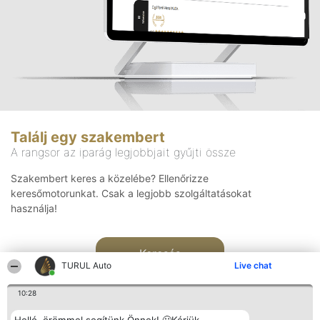
Találj egy szakembert
A rangsor az iparág legjobbjait gyűjti össze
Szakembert keres a közelébe? Ellenőrizze
keresőmotorunkat. Csak a legjobb szolgáltatásokat
használja!
Keresés
TURUL Auto
Live chat
10:28