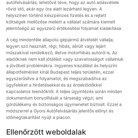
autófelvásárlás, lehetővé téve, hogy az autó adásvétele
rövid idő, akár egy óra alatt lezárható legyen. A
helyszínen történő készpénzes fizetés és a rejtett
költségek mellőzése mellett a vállalat számára kiemelt
jelentőségű az egyszerű értékesítési folyamat kialakítása.
A cég mindenféle állapotú gépjármű átvételét vállalja,
legyen szó használt, régi, hibás, sérült vagy lejárt
műszakival rendelkező, illetve motorhibás autóról is. Az
eladóknak nem kell jótállást vagy szavatosságot vállalniuk
a jövőbeli problémákra. Ingyenes kiszállást és helyszíni
állapotfelmérést kínál Budapest teljes területén, ezzel
egyszerűsítve a folyamatot, és megszabadítva az
ügyfeleket a hirdetésekkel és az érdeklődőkkel
kapcsolatos teendőktől. A teljes ügyintézés során minden
dokumentum bonyolítását a társaság végzi, ami
gördülékeny és biztonságos ügymenetet biztosít. Ezzel a
módszerrel a Gyors Autófelvásárlás jelentős előnyt és
időmegtakarítást nyújt a piacon.
Ellenőrzött weboldalak