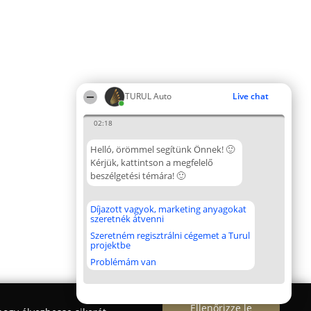
TURUL Auto
Live chat
02:18
Helló, örömmel segítünk Önnek! 🙂
Kérjük, kattintson a megfelelő
beszélgetési témára! 🙂
Díjazott vagyok, marketing anyagokat
szeretnék átvenni
Szeretném regisztrálni cégemet a Turul
projektbe
Problémám van
Ellenőrizze le