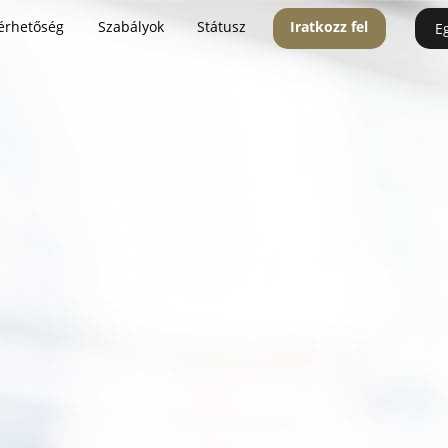
érhetőség
Szabályok
Státusz
Iratkozz fel
E