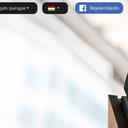
Bejelentkezés
gyéb iparágak