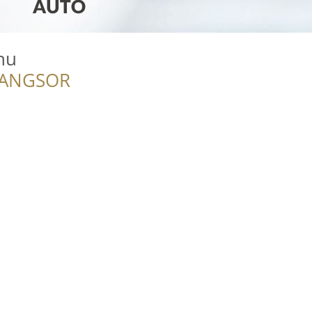
hu
RANGSOR