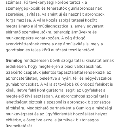
számára. Fő tevékenységi körébe tartozik a
személygépkocsik és teherautók gumiabroncsainak
szerelése, javítása, valamint új és használt abroncsok
forgalmazása. A vállalkozás szolgáltatásai között
megtalálható a járműdiagnosztika is, amely egyaránt
elérhető személyautókra, tehergépjárművekre és
munkagépekre vonatkozóan. A cég átfogó
szervizhátterének része a gépjárműjavítás is, mely a
gondtalan és teljes körű autózást teszi lehetővé.
Gumilog
rendszeresen bővíti szolgáltatási kínálatát annak
érdekében, hogy megfeleljen a piaci változásoknak.
Szakértő csapatuk jelentős tapasztalattal rendelkezik az
abroncsterületen, beleértve a nyári, téli és négyévszakos
gumiabroncsokat. A vállalat továbbá különböző felniket is
kínál, illetve felni konfigurátorral segíti az ügyfeleket a
megfelelő kiválasztásban. Az abroncshotel szolgáltatás
lehetőséget biztosít a szezonális abroncsok biztonságos
tárolására. Megbízható partnerként a Gumilog a minőségi
munkavégzést és az ügyfélorientált hozzáállást helyezi
előtérbe, elősegítve ezzel a járművek biztonságos
üzemeltetését.