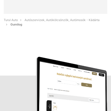
Turul Auto
Autószervizek, Autókölcsönzők, Autómosók - Kádárta
Gumilog