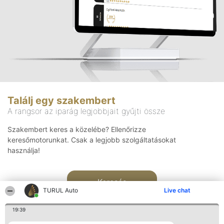
Találj egy szakembert
A rangsor az iparág legjobbjait gyűjti össze
Szakembert keres a közelébe? Ellenőrizze
keresőmotorunkat. Csak a legjobb szolgáltatásokat
használja!
Keresés
TURUL Auto
Live chat
19:39