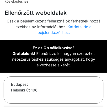
közlekedéshez.
Ellenőrzött weboldalak
Csak a bejelentkezett felhasználók férhetnek hozzá
ezekhez az információkhoz.
Kattints ide a
bejelentkezéshez.
Ez az Ön vállalkozása
?
Gratulálunk!
Ellenőrizze le, hogyan szerezhet
népszerűsítéshez szükséges anyagokat, hogy
élvezhesse sikerét.
Budapest
Helsinki út 106