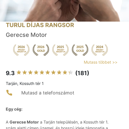
TURUL DÍJAS RANGSOR
Gerecse Motor
Mutass többet >>
9.3
(181)
Tarján, Kossuth tér 1
Mutasd a telefonszámot
Egy cég:
A
Gerecse Motor
a Tarján településén, a Kossuth tér 1.
szám alatti címen üzemel, és hosszú ideje támogatja a