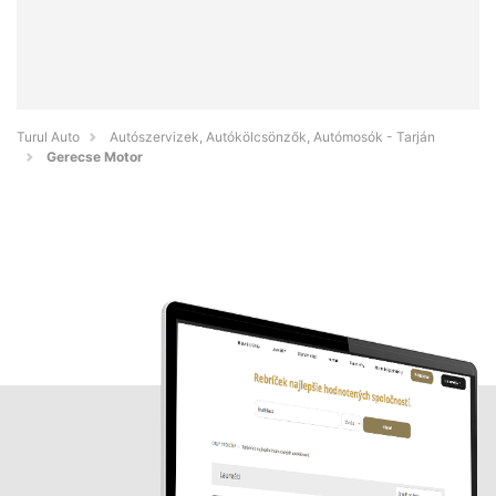
Turul Auto
Autószervizek, Autókölcsönzők, Autómosók - Tarján
Gerecse Motor