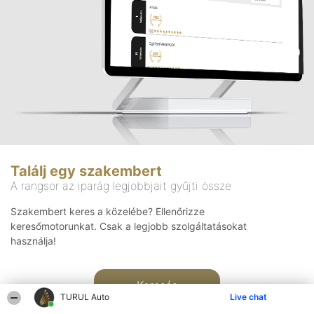
Találj egy szakembert
A rangsor az iparág legjobbjait gyűjti össze
Szakembert keres a közelébe? Ellenőrizze
keresőmotorunkat. Csak a legjobb szolgáltatásokat
használja!
Keresés
TURUL Auto
Live chat