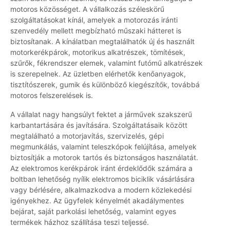
motoros közösséget. A vállalkozás széleskörű
szolgáltatásokat kínál, amelyek a motorozás iránti
szenvedély mellett megbízható műszaki hátteret is
biztosítanak. A kínálatban megtalálhatók új és használt
motorkerékpárok, motorikus alkatrészek, tömítések,
szűrők, fékrendszer elemek, valamint futómű alkatrészek
is szerepelnek. Az üzletben elérhetők kenőanyagok,
tisztítószerek, gumik és különböző kiegészítők, továbbá
motoros felszerelések is.
A vállalat nagy hangsúlyt fektet a járművek szakszerű
karbantartására és javítására. Szolgáltatásaik között
megtalálható a motorjavítás, szervizelés, gépi
megmunkálás, valamint teleszkópok felújítása, amelyek
biztosítják a motorok tartós és biztonságos használatát.
Az elektromos kerékpárok iránt érdeklődők számára a
boltban lehetőség nyílik elektromos biciklik vásárlására
vagy bérlésére, alkalmazkodva a modern közlekedési
igényekhez. Az ügyfelek kényelmét akadálymentes
bejárat, saját parkolási lehetőség, valamint egyes
termékek házhoz szállítása teszi teljessé.