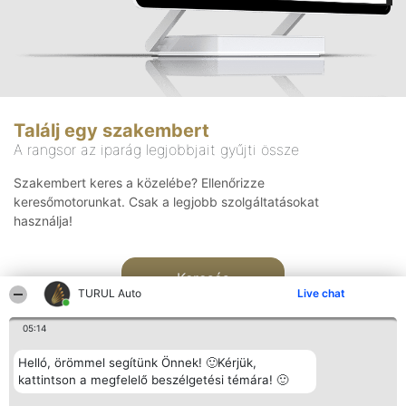
Találj egy szakembert
A rangsor az iparág legjobbjait gyűjti össze
Szakembert keres a közelébe? Ellenőrizze
keresőmotorunkat. Csak a legjobb szolgáltatásokat
használja!
Keresés
TURUL Auto
Live chat
05:14
Helló, örömmel segítünk Önnek! 🙂Kérjük,
kattintson a megfelelő beszélgetési témára! 🙂