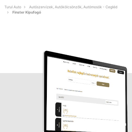
Turul Auto
Autószervizek, Autókölcsönzők, Autómosók - Cegléd
Finster Kipufogó