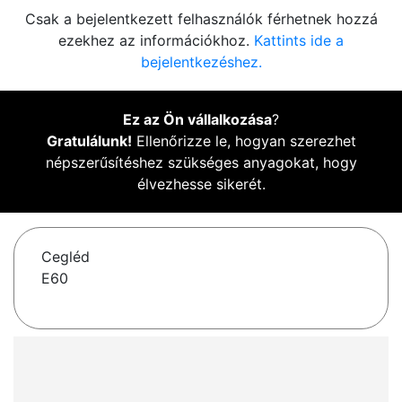
Csak a bejelentkezett felhasználók férhetnek hozzá
ezekhez az információkhoz.
Kattints ide a
bejelentkezéshez.
Ez az Ön vállalkozása
?
Gratulálunk!
Ellenőrizze le, hogyan szerezhet
népszerűsítéshez szükséges anyagokat, hogy
élvezhesse sikerét.
Cegléd
E60