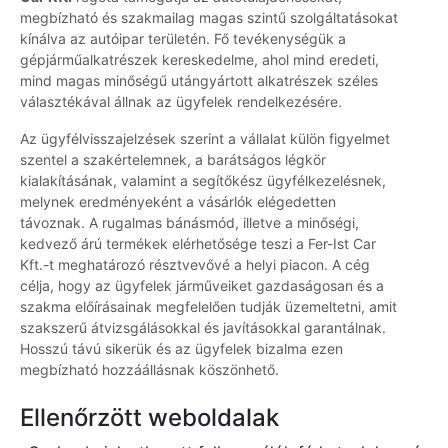
megbízható és szakmailag magas szintű szolgáltatásokat
kínálva az autóipar területén. Fő tevékenységük a
gépjárműalkatrészek kereskedelme, ahol mind eredeti,
mind magas minőségű utángyártott alkatrészek széles
választékával állnak az ügyfelek rendelkezésére.
Az ügyfélvisszajelzések szerint a vállalat külön figyelmet
szentel a szakértelemnek, a barátságos légkör
kialakításának, valamint a segítőkész ügyfélkezelésnek,
melynek eredményeként a vásárlók elégedetten
távoznak. A rugalmas bánásmód, illetve a minőségi,
kedvező árú termékek elérhetősége teszi a Fer-Ist Car
Kft.-t meghatározó résztvevővé a helyi piacon. A cég
célja, hogy az ügyfelek járműveiket gazdaságosan és a
szakma előírásainak megfelelően tudják üzemeltetni, amit
szakszerű átvizsgálásokkal és javításokkal garantálnak.
Hosszú távú sikerük és az ügyfelek bizalma ezen
megbízható hozzáállásnak köszönhető.
Ellenőrzött weboldalak