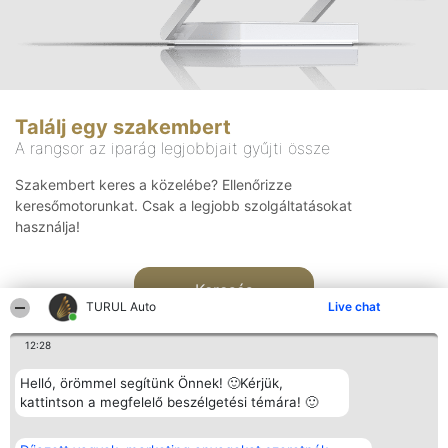
Találj egy szakembert
A rangsor az iparág legjobbjait gyűjti össze
Szakembert keres a közelébe? Ellenőrizze
keresőmotorunkat. Csak a legjobb szolgáltatásokat
használja!
Keresés
TURUL Auto
Live chat
12:28
Helló, örömmel segítünk Önnek! 🙂Kérjük,
kattintson a megfelelő beszélgetési témára! 🙂
Rangsorszervező
Népszavazás
Elérhetőség