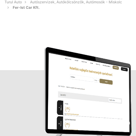
Turul Auto
Autószervizek, Autókölcsönzők, Autómosók - Miskolc
Fer-Ist Car Kft.