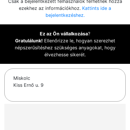
Csak a bejelentkezett felhasználók férhetnek hozzá
ezekhez az információkhoz.
Kattints ide a
bejelentkezéshez.
Ez az Ön vállalkozása
?
Gratulálunk!
Ellenőrizze le, hogyan szerezhet
népszerűsítéshez szükséges anyagokat, hogy
élvezhesse sikerét.
Miskolc
Kiss Ernő u. 9