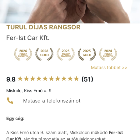
TURUL DÍJAS RANGSOR
Fer-Ist Car Kft.
Mutass többet >>
9.8
(51)
Miskolc, Kiss Ernő u. 9
Mutasd a telefonszámot
Egy cég:
A Kiss Ernő utca 9. szám alatt, Miskolcon működő
Fer-Ist
Car Kft.
régóta támogatja az autótulajdonosokat,