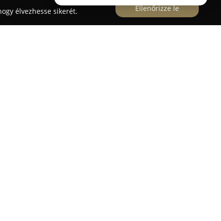
Ellenőrizze le
ogy élvezhesse sikerét.
 szélvédő javítás Érd
Érden, a Rozsnyói utca 6.
latot halmozott fel az autóüvegek javítása, illetve
 vállalat szolgáltatásai közé tartozik a szélvédők
z oldalsó és hátsó autóüvegek beépítése. 2020 óta
a világ egyik vezető autóüveg gyártójának
k, amely a minőségi alapanyagokat és szakszerű
nden magyarországi biztosítónál önálló
ezik, így teljes körűen átvállalja a Casco-
nd kistehergépjárművekre vonatkozóan autóüveg-