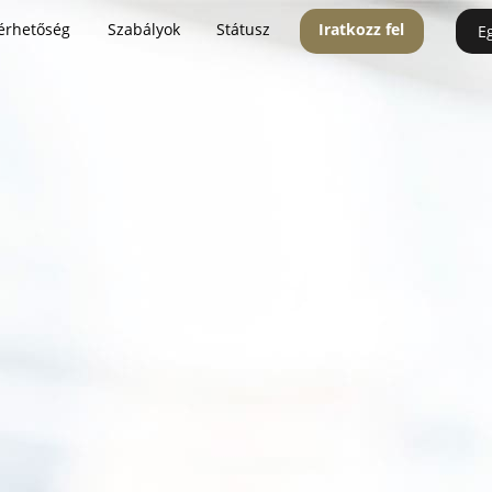
érhetőség
Szabályok
Státusz
Iratkozz fel
E