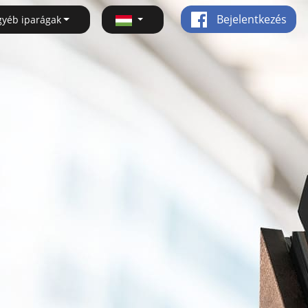
Bejelentkezés
gyéb iparágak