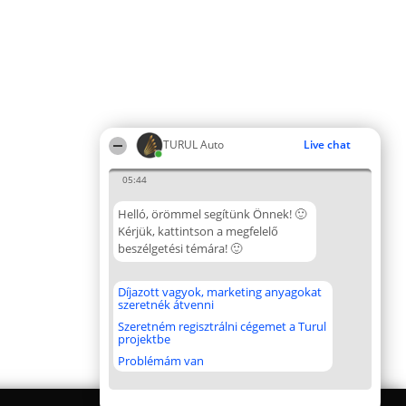
TURUL Auto
Live chat
05:44
Helló, örömmel segítünk Önnek! 🙂
Kérjük, kattintson a megfelelő
beszélgetési témára! 🙂
Díjazott vagyok, marketing anyagokat
szeretnék átvenni
Szeretném regisztrálni cégemet a Turul
projektbe
Problémám van