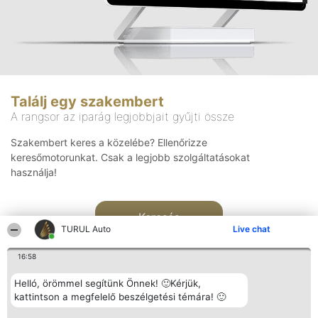
Találj egy szakembert
A rangsor az iparág legjobbjait gyűjti össze
Szakembert keres a közelébe? Ellenőrizze
keresőmotorunkat. Csak a legjobb szolgáltatásokat
használja!
Keresés
TURUL Auto
Live chat
16:58
Helló, örömmel segítünk Önnek! 🙂Kérjük,
kattintson a megfelelő beszélgetési témára! 🙂