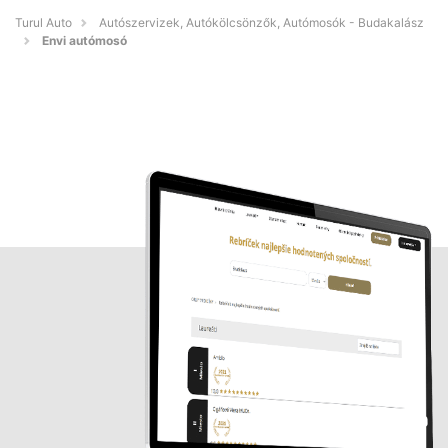
Turul Auto
Autószervizek, Autókölcsönzők, Autómosók - Budakalász
Envi autómosó