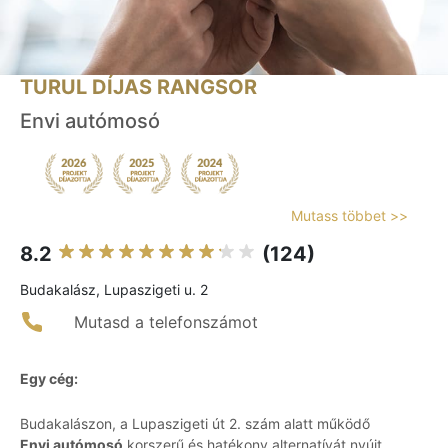
TURUL DÍJAS RANGSOR
Envi autómosó
Mutass többet >>
8.2
(124)
Budakalász, Lupaszigeti u. 2
Mutasd a telefonszámot
Egy cég:
Budakalászon, a Lupaszigeti út 2. szám alatt működő
Envi autómosó
korszerű és hatékony alternatívát nyújt