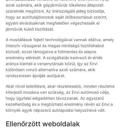
azok számára, akik gépjárművük tökéletes állapotát
szeretnék megőrizni. Az önkiszolgáló jelleg biztosítja,
hogy az autótulajdonosok saját időbeosztásuk szerint,
egyéni elvárásaiknak megfelelően végezhessék el
járművük külső tisztítását.
A mosóállások fejlett technológiával vannak ellátva, amely
intenzív vízsugarat és magas minőségű tisztítóhabot
biztosít, ezzel támogatva a foltmentes és alapos
eredmény elérését. A szolgáltatás kedvező ár-érték
aránya kiemeli a versenytársak közül, így az Envi
különösen vonzó alternatíva azok számára, akik
rendszeresen ápolják autójukat.
Akár rövid leöblítésre, akár részletesebb, minden részletre
kiterjedő mosásra van szükség, az Envi autómosó célja,
hogy ügyfelei elégedetten távozzanak. Az egyszerű
kezelhetőség és a megbízható eredmény révén az Envi a
környék egyik népszerű autóápolási helyszínévé vált.
Ellenőrzött weboldalak