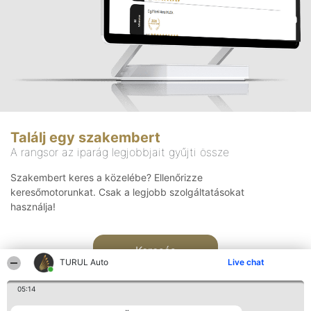
Találj egy szakembert
A rangsor az iparág legjobbjait gyűjti össze
Szakembert keres a közelébe? Ellenőrizze
keresőmotorunkat. Csak a legjobb szolgáltatásokat
használja!
Keresés
TURUL Auto
Live chat
05:14