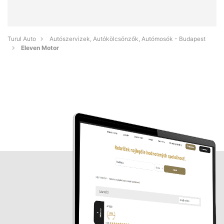
Turul Auto
Autószervizek, Autókölcsönzők, Autómosók - Budapest
Eleven Motor