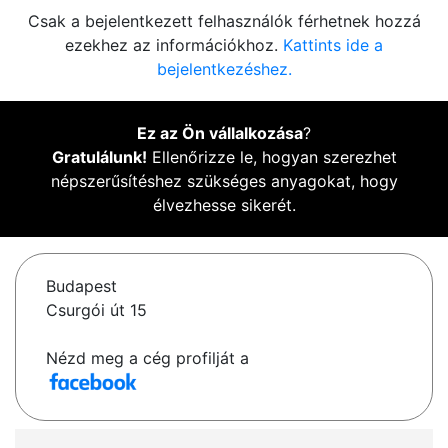
Csak a bejelentkezett felhasználók férhetnek hozzá
ezekhez az információkhoz.
Kattints ide a
bejelentkezéshez.
Ez az Ön vállalkozása
?
Gratulálunk!
Ellenőrizze le, hogyan szerezhet
népszerűsítéshez szükséges anyagokat, hogy
élvezhesse sikerét.
Budapest
Csurgói út 15
Nézd meg a cég profilját a