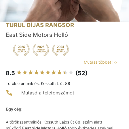
TURUL DÍJAS RANGSOR
East Side Motors Holló
Mutass többet >>
8.5
(52)
Törökszentmiklós, Kossuth L út 88
Mutasd a telefonszámot
Egy cég:
A törökszentmiklósi Kossuth Lajos út 88. szám alatt
működő
East Side Motors Holló
több évtizedes szakmai