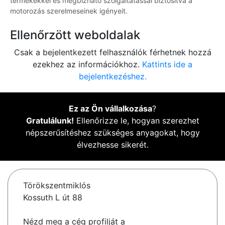
termékekkel és megbízható szolgáltatással biztosítva a
motorozás szerelmeseinek igényeit.
Ellenőrzött weboldalak
Csak a bejelentkezett felhasználók férhetnek hozzá
ezekhez az információkhoz.
Kattints ide a
bejelentkezéshez.
Ez az Ön vállalkozása
?
Gratulálunk!
Ellenőrizze le, hogyan szerezhet
népszerűsítéshez szükséges anyagokat, hogy
élvezhesse sikerét.
Törökszentmiklós
Kossuth L út 88
Nézd meg a cég profilját a