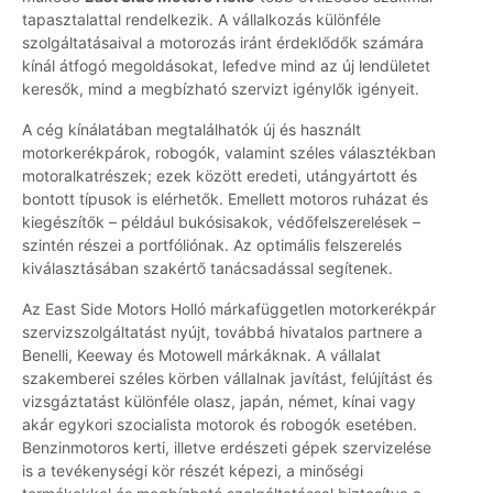
tapasztalattal rendelkezik. A vállalkozás különféle
szolgáltatásaival a motorozás iránt érdeklődők számára
kínál átfogó megoldásokat, lefedve mind az új lendületet
keresők, mind a megbízható szervizt igénylők igényeit.
A cég kínálatában megtalálhatók új és használt
motorkerékpárok, robogók, valamint széles választékban
motoralkatrészek; ezek között eredeti, utángyártott és
bontott típusok is elérhetők. Emellett motoros ruházat és
kiegészítők – például bukósisakok, védőfelszerelések –
szintén részei a portfóliónak. Az optimális felszerelés
kiválasztásában szakértő tanácsadással segítenek.
Az East Side Motors Holló márkafüggetlen motorkerékpár
szervizszolgáltatást nyújt, továbbá hivatalos partnere a
Benelli, Keeway és Motowell márkáknak. A vállalat
szakemberei széles körben vállalnak javítást, felújítást és
vizsgáztatást különféle olasz, japán, német, kínai vagy
akár egykori szocialista motorok és robogók esetében.
Benzinmotoros kerti, illetve erdészeti gépek szervizelése
is a tevékenységi kör részét képezi, a minőségi