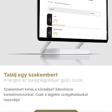
Találj egy szakembert
A rangsor az iparág legjobbjait gyűjti össze
Szakembert keres a közelébe? Ellenőrizze
keresőmotorunkat. Csak a legjobb szolgáltatásokat
használja!