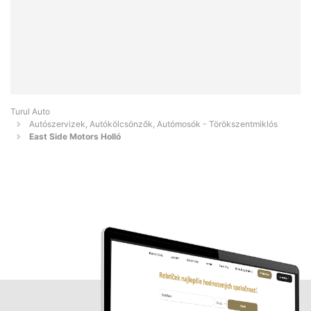
Turul Auto
Autószervizek, Autókölcsönzők, Autómosók - Törökszentmiklós
East Side Motors Holló