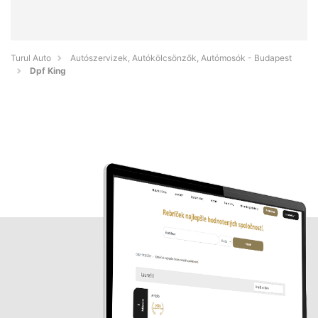
Turul Auto
Autószervizek, Autókölcsönzők, Autómosók - Budapest
Dpf King