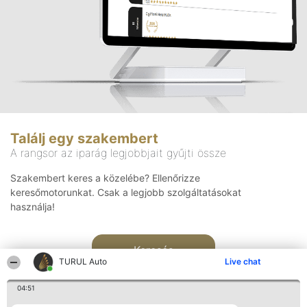
Találj egy szakembert
A rangsor az iparág legjobbjait gyűjti össze
Szakembert keres a közelébe? Ellenőrizze
keresőmotorunkat. Csak a legjobb szolgáltatásokat
használja!
Keresés
TURUL Auto
Live chat
04:51