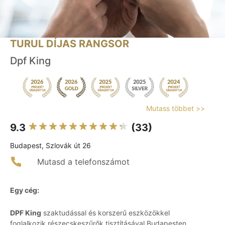
TURUL DÍJAS RANGSOR
Dpf King
Mutass többet >>
9.3
(33)
Budapest, Szlovák út 26
Mutasd a telefonszámot
Egy cég:
DPF King
szaktudással és korszerű eszközökkel
foglalkozik részecskeszűrők tisztításával Budapesten.