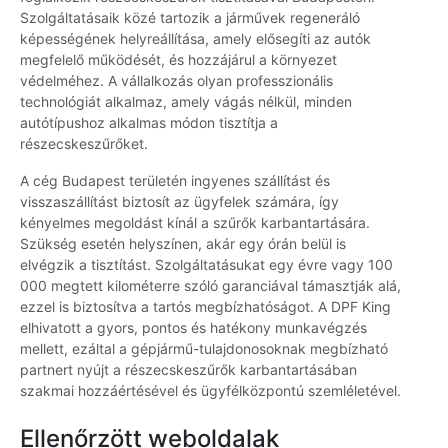
Szolgáltatásaik közé tartozik a járművek regeneráló
képességének helyreállítása, amely elősegíti az autók
megfelelő működését, és hozzájárul a környezet
védelméhez. A vállalkozás olyan professzionális
technológiát alkalmaz, amely vágás nélkül, minden
autótípushoz alkalmas módon tisztítja a
részecskeszűrőket.
A cég Budapest területén ingyenes szállítást és
visszaszállítást biztosít az ügyfelek számára, így
kényelmes megoldást kínál a szűrők karbantartására.
Szükség esetén helyszínen, akár egy órán belül is
elvégzik a tisztítást. Szolgáltatásukat egy évre vagy 100
000 megtett kilométerre szóló garanciával támasztják alá,
ezzel is biztosítva a tartós megbízhatóságot. A DPF King
elhivatott a gyors, pontos és hatékony munkavégzés
mellett, ezáltal a gépjármű-tulajdonosoknak megbízható
partnert nyújt a részecskeszűrők karbantartásában
szakmai hozzáértésével és ügyfélközpontú szemléletével.
Ellenőrzött weboldalak