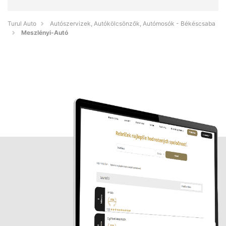
Turul Auto
Autószervizek, Autókölcsönzők, Autómosók - Békéscsaba
Meszlényi-Autó