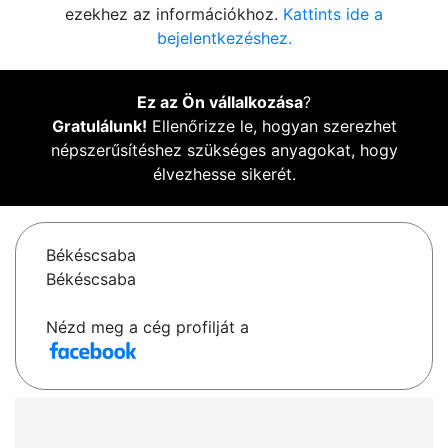
ezekhez az információkhoz.
Kattints ide a
bejelentkezéshez.
Ez az Ön vállalkozása
?
Gratulálunk!
Ellenőrizze le, hogyan szerezhet
népszerűsítéshez szükséges anyagokat, hogy
élvezhesse sikerét.
Békéscsaba
Békéscsaba
Nézd meg a cég profilját a