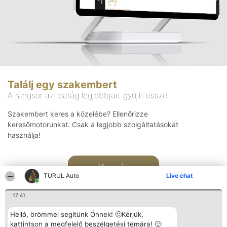
Találj egy szakembert
A rangsor az iparág legjobbjait gyűjti össze
Szakembert keres a közelébe? Ellenőrizze
keresőmotorunkat. Csak a legjobb szolgáltatásokat
használja!
Keresés
TURUL Auto
Live chat
17:41
Helló, örömmel segítünk Önnek! 🙂Kérjük,
kattintson a megfelelő beszélgetési témára! 🙂