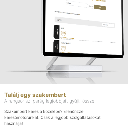
Találj egy szakembert
A rangsor az iparág legjobbjait gyűjti össze
Szakembert keres a közelébe? Ellenőrizze
keresőmotorunkat. Csak a legjobb szolgáltatásokat
használja!