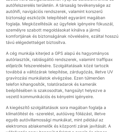
autófelszerelés területén. A társaság tevékenysége az
autóhifi, navigációs rendszerek, valamint korszerű
biztonsági eszközök telepítését egyaránt magában
foglalja. Megközelítésük az ügyfelek igényeire fókuszál,
személyre szabott megoldásokat kínálva a jármű
komfortjának és biztonságának növelésére, ezáltal hosszú
távú elégedettséget biztosítva.
A cég munkája kiterjed a GPS alapú és hagyományos
autóriasztók, rablásgátló rendszerek, valamint traffipax
előjelzők felszerelésére. Szolgáltatásaik közé tartozik
továbbá a váltózárak telepítése, zárdugózás, illetve UV
gravírozási munkálatok elvégzése. Ezen túlmenően
telefon kihangosítók, tolatóradarok és kamerák
beépítésében is szakosodtak, hangsúlyt helyezve a
vezető kommunikációs és kényelmi igényeire.
A kiegészítő szolgáltatások sora magában foglalja a
klímatöltést és -szerelést, autóüveg fóliázást, illetve
egyéb autóvillamossági munkákat, mint például az
elektromos ablakemelők és központi zárak javítását. A