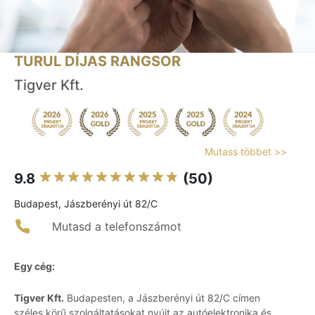
TURUL DÍJAS RANGSOR
Tigver Kft.
Mutass többet >>
9.8
(50)
Budapest, Jászberényi út 82/C
Mutasd a telefonszámot
Egy cég:
Tigver Kft.
Budapesten, a Jászberényi út 82/C címen
széles körű szolgáltatásokat nyújt az autóelektronika és