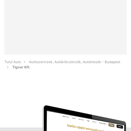
Turul Auto
Autószervizek, Autókölcsönzők, Autómosók - Budapest
Tigver Kft.