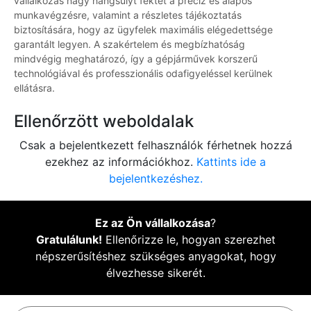
vállalkozás nagy hangsúlyt fektet a precíz és alapos
munkavégzésre, valamint a részletes tájékoztatás
biztosítására, hogy az ügyfelek maximális elégedettsége
garantált legyen. A szakértelem és megbízhatóság
mindvégig meghatározó, így a gépjárművek korszerű
technológiával és professzionális odafigyeléssel kerülnek
ellátásra.
Ellenőrzött weboldalak
Csak a bejelentkezett felhasználók férhetnek hozzá
ezekhez az információkhoz.
Kattints ide a
bejelentkezéshez.
Ez az Ön vállalkozása
?
Gratulálunk!
Ellenőrizze le, hogyan szerezhet
népszerűsítéshez szükséges anyagokat, hogy
élvezhesse sikerét.