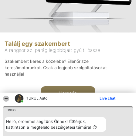
Találj egy szakembert
A rangsor az iparág legjobbjait gyűjti össze
Szakembert keres a közelébe? Ellenőrizze
keresőmotorunkat. Csak a legjobb szolgáltatásokat
használja!
Keresés
TURUL Auto
Live chat
19:36
Helló, örömmel segítünk Önnek! 🙂Kérjük,
kattintson a megfelelő beszélgetési témára! 🙂