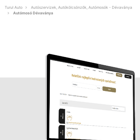
Turul Auto
Autószervizek, Autókölcsönzők, Autómosók - Dévaványa
Autómosó Dévaványa