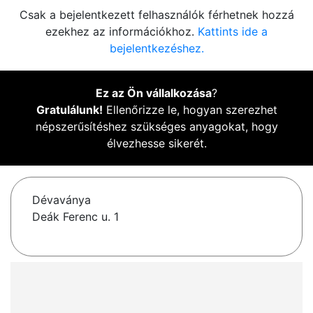
Csak a bejelentkezett felhasználók férhetnek hozzá
ezekhez az információkhoz.
Kattints ide a
bejelentkezéshez.
Ez az Ön vállalkozása
?
Gratulálunk!
Ellenőrizze le, hogyan szerezhet
népszerűsítéshez szükséges anyagokat, hogy
élvezhesse sikerét.
Dévaványa
Deák Ferenc u. 1