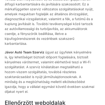
átfogó karbantartására és javítására szakosodott. Ez a
márkafüggetlen szerviz változatos szolgáltatásokat nyújt,
amelyek magukban foglalják az általános átvizsgálást,
diagnosztikai vizsgálatokat, valamint a fék, a futómű és a
kuplung javítását is. További tevékenységei közé tartozik
az autóvillamossági és turbójavítás, az akkumulátorok
cseréje, a fényszórók beállítása, illetve a
kipufogórendszerek és vezérlések szakszerű
karbantartása.
Jávor Autó Team Szerviz
ügyel az ügyfelek kényelmére
is, így lehetőséget biztosít időpont foglalására, biztosít
kényelmes várótermet, valamint elérhetővé teszi a Wi-Fi
szolgáltatást. A szerviz kínálatában megtalálható a
hozom-viszem szolgáltatás, továbbá részletes
szaktanácsadást is nyújt járműtulajdonosoknak. A
minőség és a megbízhatóság melletti elköteleződést
igazolja, hogy a vállalat egymást követő években szakmai
díjakat nyert el.
Ellenőrzött weboldalak