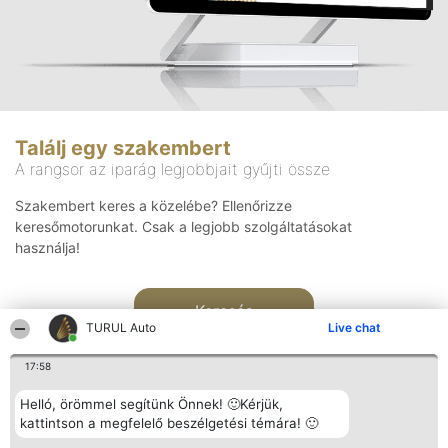
Találj egy szakembert
A rangsor az iparág legjobbjait gyűjti össze
Szakembert keres a közelébe? Ellenőrizze
keresőmotorunkat. Csak a legjobb szolgáltatásokat
használja!
Keresés
TURUL Auto
Live chat
17:58
Helló, örömmel segítünk Önnek! 🙂Kérjük,
kattintson a megfelelő beszélgetési témára! 🙂