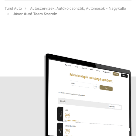
Turul Auto
Autószervizek, Autókölcsönzők, Autómosók - Nagykálló
Jávor Autó Team Szerviz