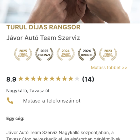
TURUL DÍJAS RANGSOR
Jávor Autó Team Szerviz
Mutass többet >>
8.9
(14)
Nagykálló, Tavasz út
Mutasd a telefonszámot
Egy cég:
Jávor Autó Team Szerviz Nagykálló központjában, a
Tavasz úton helyezkedik el, és elsősorban gépjárművek